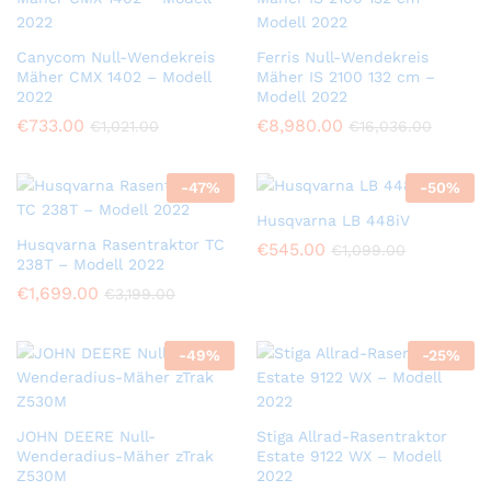
Canycom Null-Wendekreis
Ferris Null-Wendekreis
Mäher CMX 1402 – Modell
Mäher IS 2100 132 cm –
2022
Modell 2022
€
733.00
€
8,980.00
€
1,021.00
€
16,036.00
-
47
%
-
50
%
Husqvarna LB 448iV
Husqvarna Rasentraktor TC
€
545.00
€
1,099.00
238T – Modell 2022
€
1,699.00
€
3,199.00
-
49
%
-
25
%
JOHN DEERE Null-
Stiga Allrad-Rasentraktor
Wenderadius-Mäher zTrak
Estate 9122 WX – Modell
Z530M
2022