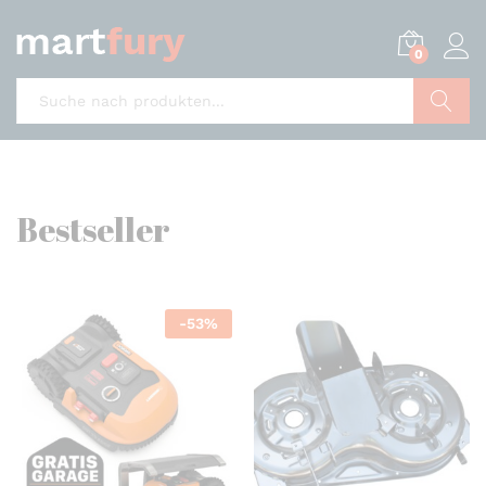
0
Suche
Bestseller
-
53
%