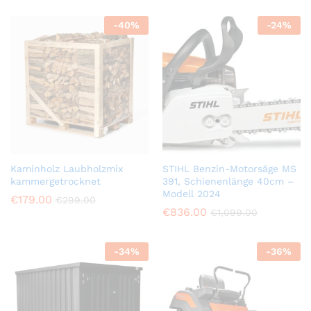
-
40
%
-
24
%
Kaminholz Laubholzmix
STIHL Benzin-Motorsäge MS
kammergetrocknet
391, Schienenlänge 40cm –
Modell 2024
€
179.00
€
299.00
€
836.00
€
1,099.00
-
34
%
-
36
%