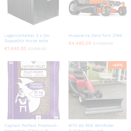
Lagercontainer 3 x 2m
Husqvarna Zero-Turn Z146
Doppeltür kurze seite
€
4,485.00
€
7,000.00
€
1,440.00
€
2,195.00
-
44
%
Captain Perfect Premium-
MTD 60 RDE MiniRider
Holzpellets (ENplus A1-
Aufsitzmäher mit