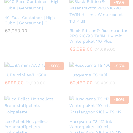
-
49
%
40 Fuss Container | High
Cube | Gebraucht | C
€
2,050.00
Black Edition® Rasentraktor
PRO 218/98 TWIN H – mit
Winterpaket 110 Plus
€
2,099.00
€
4,099.00
-
50
%
-
55
%
LUBA mini AWD 1500
Husqvarna TS 100i
€
999.00
€
2,469.00
€
1,999.00
€
5,499.00
-
50
%
Leo Pellet Holzpellets
Husqvarna TS 112 inkl.
Brennstoffpellets
Winterpaket 110 mit
Holzpalette
Grasfangbox 210l – TS 112