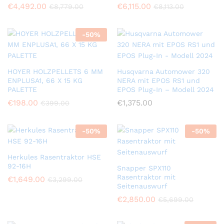
€
4,492.00
€
6,115.00
€
8,779.00
€
8,113.00
-
50
%
HOYER HOLZPELLETS 6 MM
Husqvarna Automower 320
ENPLUSA1, 66 X 15 KG
NERA mit EPOS RS1 und
PALETTE
EPOS Plug-In – Modell 2024
€
198.00
€
1,375.00
€
399.00
-
50
%
-
50
%
Herkules Rasentraktor HSE
92-16H
Snapper SPX110
Rasentraktor mit
€
1,649.00
€
3,299.00
Seitenauswurf
€
2,850.00
€
5,699.00