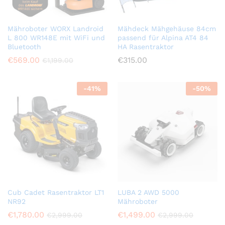
Mähroboter WORX Landroid
Mähdeck Mähgehäuse 84cm
L 800 WR148E mit WiFi und
passend für Alpina AT4 84
Bluetooth
HA Rasentraktor
€
569.00
€
315.00
€
1,199.00
-
41
%
-
50
%
Cub Cadet Rasentraktor LT1
LUBA 2 AWD 5000
NR92
Mähroboter
€
1,780.00
€
1,499.00
€
2,999.00
€
2,999.00