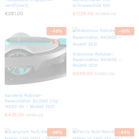
zertifiziert)
Schneeschild 100
€
281.00
€
1,129.00
€
1,999.00
-
49
%
-
50
%
Robomow Roboter-
Rasenmäher RK2000 –
Modell 2021
€
849.00
€
1,697.00
Gardena Roboter-
Rasenmäher SILENO City
15002-20 – Modell 2021
€
435.00
€
855.00
-
28
%
-
44
%