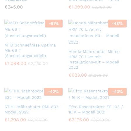
€
245.00
€
1,399.00
€
2,799.00
-
51
%
-
48
%
MTD Schneefräse Optima
ME 66 T
Honda Mähroboter Miimo
(Ausstellungsmodell)
HRM 70 Live mit
Installations-Kit – Modell
€
1,099.00
€
2,250.00
2022
€
623.00
€
1,209.00
-
42
%
-
43
%
STIHL Mähroboter RMI 632 –
Efco Rasentraktor EF 103 /
Modell 2022
16 K – Modell 2021
€
1,298.00
€
2,175.00
€
2,256.00
€
3,799.00