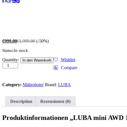
€
999.00
€
1,999.00
(-50%)
Status:
In stock
LUBA
Quantity:
Wishlist
In den Warenkorb
mini
Compare
AWD
1500
quantity
Category:
Mähroboter
Brand:
LUBA
Description
Rezensionen (0)
Produktinformationen „LUBA mini AWD 