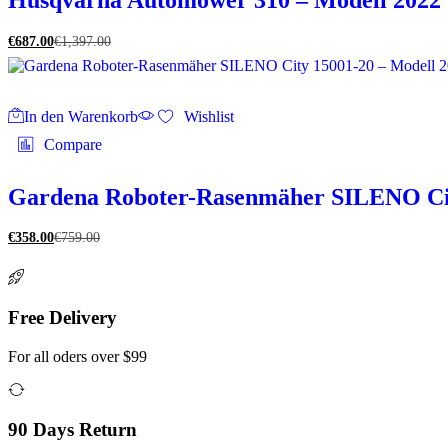
€
687.00
€
1,397.00
In den Warenkorb
Wishlist
Compare
Gardena Roboter-Rasenmäher SILENO Cit
€
358.00
€
759.00
Free Delivery
For all oders over $99
90 Days Return