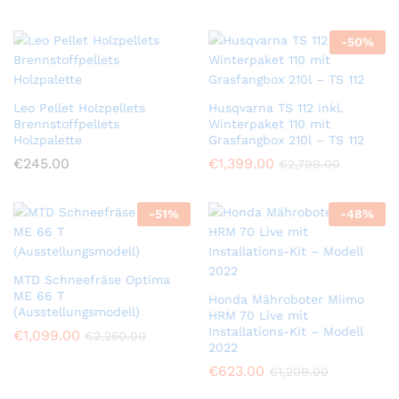
-
50
%
Leo Pellet Holzpellets
Husqvarna TS 112 inkl.
Brennstoffpellets
Winterpaket 110 mit
Holzpalette
Grasfangbox 210l – TS 112
€
245.00
€
1,399.00
€
2,799.00
-
51
%
-
48
%
MTD Schneefräse Optima
ME 66 T
Honda Mähroboter Miimo
(Ausstellungsmodell)
HRM 70 Live mit
Installations-Kit – Modell
€
1,099.00
€
2,250.00
2022
€
623.00
€
1,209.00