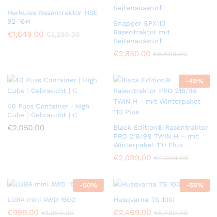
Herkules Rasentraktor HSE
92-16H
Snapper SPX110
Rasentraktor mit
€
1,649.00
€
3,299.00
Seitenauswurf
€
2,850.00
€
5,699.00
-
49
%
40 Fuss Container | High
Cube | Gebraucht | C
€
2,050.00
Black Edition® Rasentraktor
PRO 218/98 TWIN H – mit
Winterpaket 110 Plus
€
2,099.00
€
4,099.00
-
50
%
-
55
%
LUBA mini AWD 1500
Husqvarna TS 100i
€
999.00
€
2,469.00
€
1,999.00
€
5,499.00