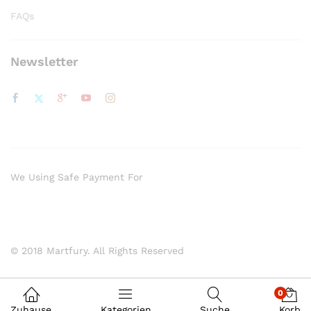
FAQs
Newsletter
We Using Safe Payment For
© 2018 Martfury. All Rights Reserved
0
Zuhause
Kategorien
Suche
Korb