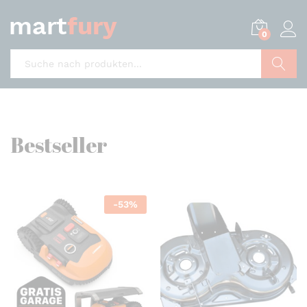
0
Suche
Bestseller
-
53
%