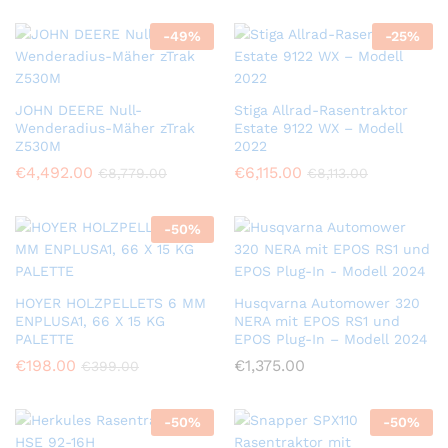
-
49
%
-
25
%
JOHN DEERE Null-
Stiga Allrad-Rasentraktor
Wenderadius-Mäher zTrak
Estate 9122 WX – Modell
Z530M
2022
€
4,492.00
€
6,115.00
€
8,779.00
€
8,113.00
-
50
%
HOYER HOLZPELLETS 6 MM
Husqvarna Automower 320
ENPLUSA1, 66 X 15 KG
NERA mit EPOS RS1 und
PALETTE
EPOS Plug-In – Modell 2024
€
198.00
€
1,375.00
€
399.00
-
50
%
-
50
%