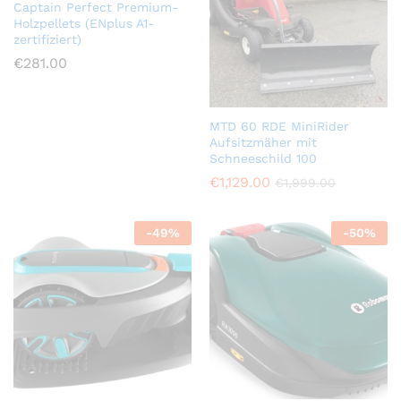
Captain Perfect Premium-
Holzpellets (ENplus A1-
zertifiziert)
€
281.00
MTD 60 RDE MiniRider
Aufsitzmäher mit
Schneeschild 100
€
1,129.00
€
1,999.00
-
49
%
-
50
%