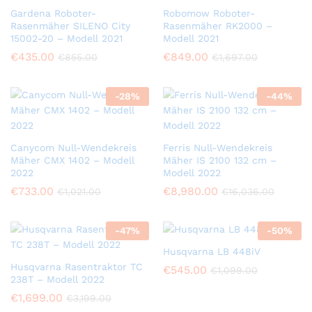
Gardena Roboter-
Robomow Roboter-
Rasenmäher SILENO City
Rasenmäher RK2000 –
15002-20 – Modell 2021
Modell 2021
€
435.00
€
849.00
€
855.00
€
1,697.00
-
28
%
-
44
%
Canycom Null-Wendekreis
Ferris Null-Wendekreis
Mäher CMX 1402 – Modell
Mäher IS 2100 132 cm –
2022
Modell 2022
€
733.00
€
8,980.00
€
1,021.00
€
16,036.00
-
47
%
-
50
%
Husqvarna LB 448iV
Husqvarna Rasentraktor TC
€
545.00
€
1,099.00
238T – Modell 2022
€
1,699.00
€
3,199.00