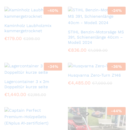
-
40
%
-
24
%
Kaminholz Laubholzmix
kammergetrocknet
STIHL Benzin-Motorsäge MS
391, Schienenlänge 40cm –
€
179.00
€
299.00
Modell 2024
€
836.00
€
1,099.00
-
34
%
-
36
%
Husqvarna Zero-Turn Z146
Lagercontainer 3 x 2m
€
4,485.00
€
7,000.00
Doppeltür kurze seite
€
1,440.00
€
2,195.00
-
44
%