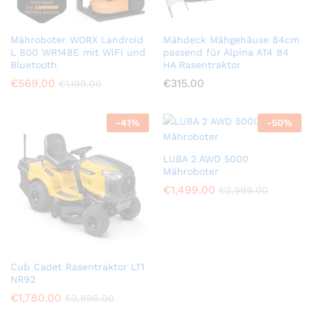
Mähroboter WORX Landroid
Mähdeck Mähgehäuse 84cm
L 800 WR148E mit WiFi und
passend für Alpina AT4 84
Bluetooth
HA Rasentraktor
€
569.00
€
315.00
€
1,199.00
-
41
%
-
50
%
LUBA 2 AWD 5000
Mähroboter
€
1,499.00
€
2,999.00
Cub Cadet Rasentraktor LT1
NR92
€
1,780.00
€
2,999.00