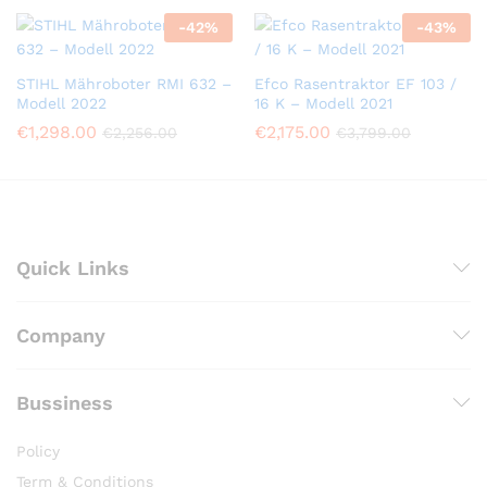
-
42
%
-
43
%
STIHL Mähroboter RMI 632 –
Efco Rasentraktor EF 103 /
Modell 2022
16 K – Modell 2021
€
1,298.00
€
2,175.00
€
2,256.00
€
3,799.00
Quick Links
Company
Bussiness
Policy
Term & Conditions