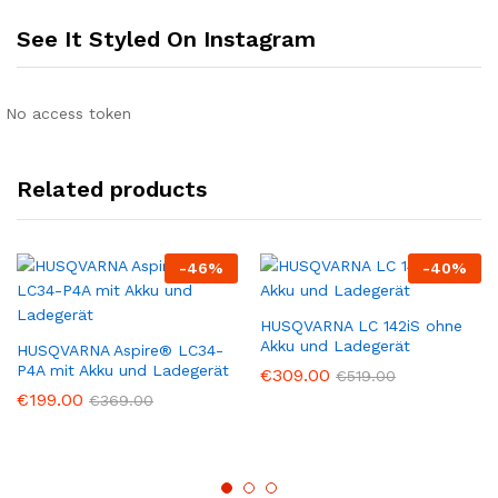
See It Styled On Instagram
No access token
Related products
-
46
%
-
40
%
HUSQVARNA LC 142iS ohne
Akku und Ladegerät
HUSQVARNA Aspire® LC34-
P4A mit Akku und Ladegerät
€
309.00
€
519.00
€
199.00
€
369.00