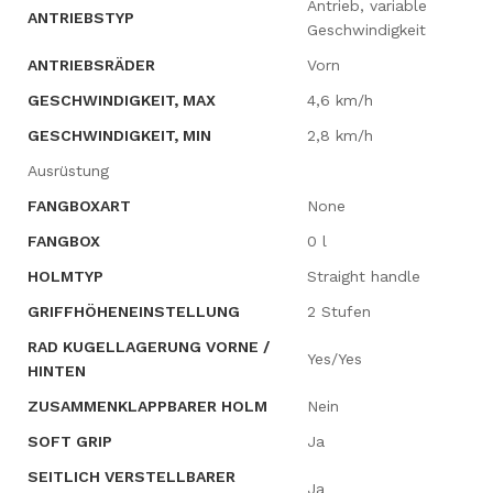
Antrieb, variable
ANTRIEBSTYP
Geschwindigkeit
ANTRIEBSRÄDER
Vorn
GESCHWINDIGKEIT, MAX
4,6 km/h
GESCHWINDIGKEIT, MIN
2,8 km/h
Ausrüstung
FANGBOXART
None
FANGBOX
0 l
HOLMTYP
Straight handle
GRIFFHÖHENEINSTELLUNG
2 Stufen
RAD KUGELLAGERUNG VORNE /
Yes/Yes
HINTEN
ZUSAMMENKLAPPBARER HOLM
Nein
SOFT GRIP
Ja
SEITLICH VERSTELLBARER
Ja