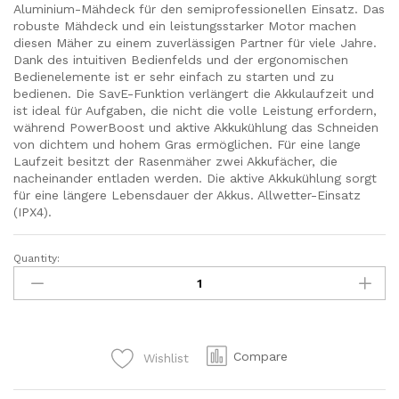
Aluminium-Mähdeck für den semiprofessionellen Einsatz. Das
robuste Mähdeck und ein leistungsstarker Motor machen
diesen Mäher zu einem zuverlässigen Partner für viele Jahre.
Dank des intuitiven Bedienfelds und der ergonomischen
Bedienelemente ist er sehr einfach zu starten und zu
bedienen. Die SavE-Funktion verlängert die Akkulaufzeit und
ist ideal für Aufgaben, die nicht die volle Leistung erfordern,
während PowerBoost und aktive Akkukühlung das Schneiden
von dichtem und hohem Gras ermöglichen. Für eine lange
Laufzeit besitzt der Rasenmäher zwei Akkufächer, die
nacheinander entladen werden. Die aktive Akkukühlung sorgt
für eine längere Lebensdauer der Akkus. Allwetter-Einsatz
(IPX4).
Quantity:
Husqvarna
LB
448iV
quantity
Compare
Wishlist