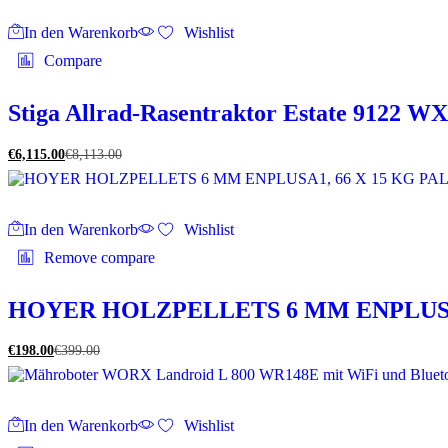
In den Warenkorb
Wishlist
Compare
Stiga Allrad-Rasentraktor Estate 9122 WX
€
6,115.00
€
8,113.00
In den Warenkorb
Wishlist
Remove compare
HOYER HOLZPELLETS 6 MM ENPLUSA1
€
198.00
€
399.00
In den Warenkorb
Wishlist