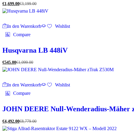
€
1,699.00
€
3,199.00
In den Warenkorb
Wishlist
Compare
Husqvarna LB 448iV
€
545.00
€
1,099.00
In den Warenkorb
Wishlist
Compare
JOHN DEERE Null-Wenderadius-Mäher 
€
4,492.00
€
8,779.00