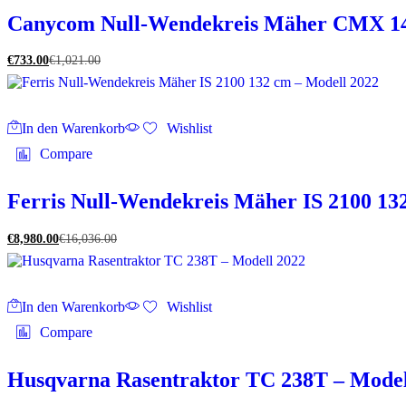
Canycom Null-Wendekreis Mäher CMX 14
€
733.00
€
1,021.00
In den Warenkorb
Wishlist
Compare
Ferris Null-Wendekreis Mäher IS 2100 13
€
8,980.00
€
16,036.00
In den Warenkorb
Wishlist
Compare
Husqvarna Rasentraktor TC 238T – Model