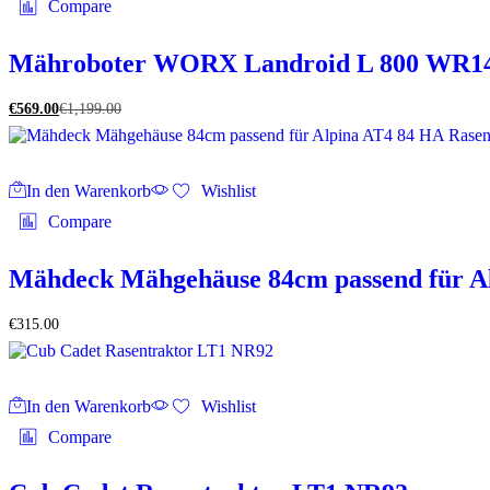
Compare
Mähroboter WORX Landroid L 800 WR148
€
569.00
€
1,199.00
In den Warenkorb
Wishlist
Compare
Mähdeck Mähgehäuse 84cm passend für Al
€
315.00
In den Warenkorb
Wishlist
Compare