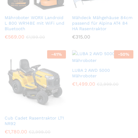
Mähroboter WORX Landroid
Mähdeck Mähgehäuse 84cm
L 800 WR148E mit WiFi und
passend für Alpina AT4 84
Bluetooth
HA Rasentraktor
€
569.00
€
315.00
€
1,199.00
-
41
%
-
50
%
LUBA 2 AWD 5000
Mähroboter
€
1,499.00
€
2,999.00
Cub Cadet Rasentraktor LT1
NR92
€
1,780.00
€
2,999.00