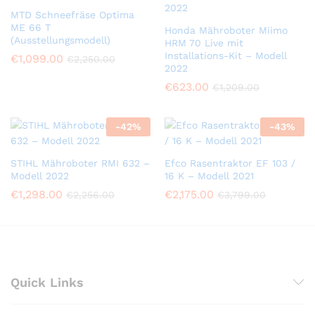
MTD Schneefräse Optima
ME 66 T
Honda Mähroboter Miimo
(Ausstellungsmodell)
HRM 70 Live mit
Installations-Kit – Modell
€
1,099.00
€
2,250.00
2022
€
623.00
€
1,209.00
-
42
%
-
43
%
STIHL Mähroboter RMI 632 –
Efco Rasentraktor EF 103 /
Modell 2022
16 K – Modell 2021
€
1,298.00
€
2,175.00
€
2,256.00
€
3,799.00
Quick Links