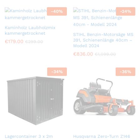
-
40
%
-
24
%
Kaminholz Laubholzmix
kammergetrocknet
STIHL Benzin-Motorsäge MS
391, Schienenlänge 40cm –
€
179.00
€
299.00
Modell 2024
€
836.00
€
1,099.00
-
34
%
-
36
%
Lagercontainer 3 x 2m
Husqvarna Zero-Turn Z146