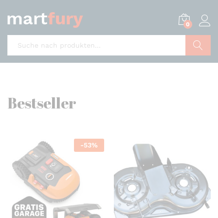
0
Suche
Bestseller
-
53
%