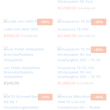
Winterpaket 110 Plus
€
2,099.00
€
4,099.00
-
50
%
-
55
%
LUBA mini AWD 1500
Husqvarna TS 100i
€
999.00
€
2,469.00
€
1,999.00
€
5,499.00
-
50
%
Leo Pellet Holzpellets
Husqvarna TS 112 inkl.
Brennstoffpellets
Winterpaket 110 mit
Holzpalette
Grasfangbox 210l – TS 112
€
245.00
€
1,399.00
€
2,799.00
-
51
%
-
48
%