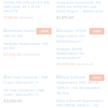
HOYER HOLZPELLETS 6 MM
Husqvarna Automower 320
ENPLUSA1, 66 X 15 KG
NERA mit EPOS RS1 und
PALETTE
EPOS Plug-In – Modell 2024
€
198.00
€
1,375.00
€
399.00
-
50
%
-
50
%
Herkules Rasentraktor HSE
92-16H
Snapper SPX110
Rasentraktor mit
€
1,649.00
€
3,299.00
Seitenauswurf
€
2,850.00
€
5,699.00
-
49
%
40 Fuss Container | High
Cube | Gebraucht | C
€
2,050.00
Black Edition® Rasentraktor
PRO 218/98 TWIN H – mit