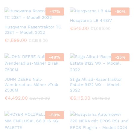
-
47
%
-
50
%
Husqvarna LB 448iV
Husqvarna Rasentraktor TC
€
545.00
€
1,099.00
238T – Modell 2022
€
1,699.00
€
3,199.00
-
49
%
-
25
%
JOHN DEERE Null-
Stiga Allrad-Rasentraktor
Wenderadius-Mäher zTrak
Estate 9122 WX – Modell
Z530M
2022
€
4,492.00
€
6,115.00
€
8,779.00
€
8,113.00
-
50
%