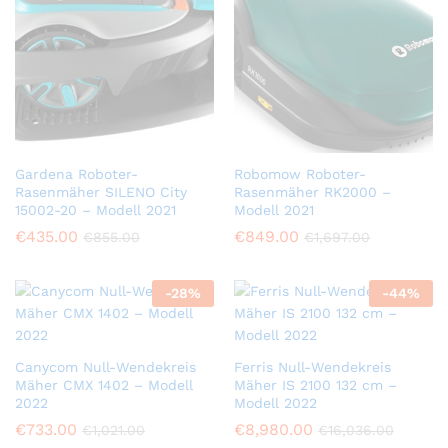
Gardena Roboter-
Robomow Roboter-
Rasenmäher SILENO City
Rasenmäher RK2000 –
15002-20 – Modell 2021
Modell 2021
€
435.00
€
849.00
€
855.00
€
1,697.00
-
28
%
-
44
%
Canycom Null-Wendekreis
Ferris Null-Wendekreis
Mäher CMX 1402 – Modell
Mäher IS 2100 132 cm –
2022
Modell 2022
€
733.00
€
8,980.00
€
1,021.00
€
16,036.00