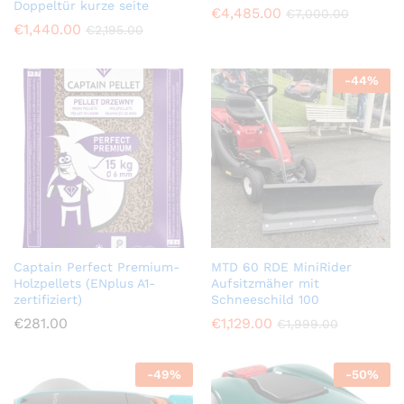
Doppeltür kurze seite
€
4,485.00
€
7,000.00
€
1,440.00
€
2,195.00
-
44
%
Captain Perfect Premium-
MTD 60 RDE MiniRider
Holzpellets (ENplus A1-
Aufsitzmäher mit
zertifiziert)
Schneeschild 100
€
281.00
€
1,129.00
€
1,999.00
-
49
%
-
50
%