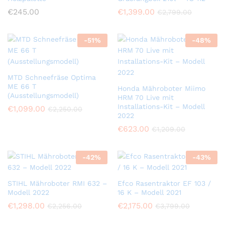
€
245.00
€
1,399.00
€
2,799.00
-
51
%
-
48
%
MTD Schneefräse Optima
ME 66 T
Honda Mähroboter Miimo
(Ausstellungsmodell)
HRM 70 Live mit
Installations-Kit – Modell
€
1,099.00
€
2,250.00
2022
€
623.00
€
1,209.00
-
42
%
-
43
%
STIHL Mähroboter RMI 632 –
Efco Rasentraktor EF 103 /
Modell 2022
16 K – Modell 2021
€
1,298.00
€
2,175.00
€
2,256.00
€
3,799.00