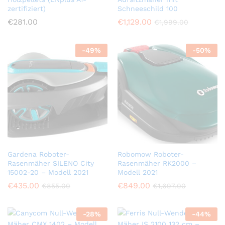
zertifiziert)
Schneeschild 100
€
281.00
€
1,129.00
€
1,999.00
-
49
%
-
50
%
Gardena Roboter-
Robomow Roboter-
Rasenmäher SILENO City
Rasenmäher RK2000 –
15002-20 – Modell 2021
Modell 2021
€
435.00
€
849.00
€
855.00
€
1,697.00
-
28
%
-
44
%