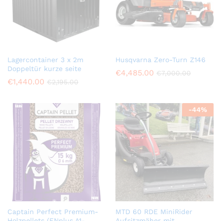
Lagercontainer 3 x 2m
Husqvarna Zero-Turn Z146
Doppeltür kurze seite
€
4,485.00
€
7,000.00
€
1,440.00
€
2,195.00
-
44
%
Captain Perfect Premium-
MTD 60 RDE MiniRider
Holzpellets (ENplus A1-
Aufsitzmäher mit