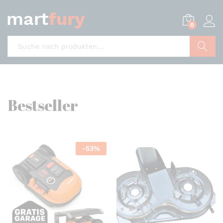
0
Suche
Bestseller
-
53
%