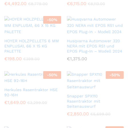
€
4,492.00
€
6,115.00
€
8,779.00
€
8,113.00
-
50
%
HOYER HOLZPELLETS 6 MM
Husqvarna Automower 320
ENPLUSA1, 66 X 15 KG
NERA mit EPOS RS1 und
PALETTE
EPOS Plug-In – Modell 2024
€
198.00
€
1,375.00
€
399.00
-
50
%
-
50
%
Herkules Rasentraktor HSE
92-16H
Snapper SPX110
Rasentraktor mit
€
1,649.00
€
3,299.00
Seitenauswurf
€
2,850.00
€
5,699.00