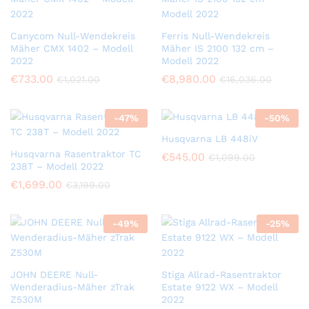
Canycom Null-Wendekreis
Ferris Null-Wendekreis
Mäher CMX 1402 – Modell
Mäher IS 2100 132 cm –
2022
Modell 2022
€
733.00
€
8,980.00
€
1,021.00
€
16,036.00
-
47
%
-
50
%
Husqvarna LB 448iV
Husqvarna Rasentraktor TC
€
545.00
€
1,099.00
238T – Modell 2022
€
1,699.00
€
3,199.00
-
49
%
-
25
%
JOHN DEERE Null-
Stiga Allrad-Rasentraktor
Wenderadius-Mäher zTrak
Estate 9122 WX – Modell
Z530M
2022