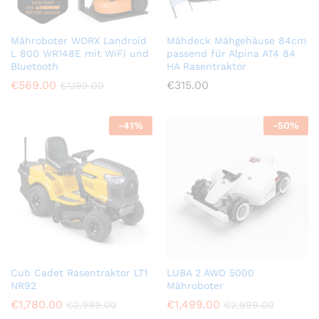
Mähroboter WORX Landroid
Mähdeck Mähgehäuse 84cm
L 800 WR148E mit WiFi und
passend für Alpina AT4 84
Bluetooth
HA Rasentraktor
€
569.00
€
315.00
€
1,199.00
-
41
%
-
50
%
Cub Cadet Rasentraktor LT1
LUBA 2 AWD 5000
NR92
Mähroboter
€
1,780.00
€
1,499.00
€
2,999.00
€
2,999.00