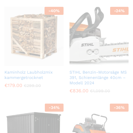
-
40
%
-
24
%
Kaminholz Laubholzmix
STIHL Benzin-Motorsäge MS
kammergetrocknet
391, Schienenlänge 40cm –
Modell 2024
€
179.00
€
299.00
€
836.00
€
1,099.00
-
34
%
-
36
%