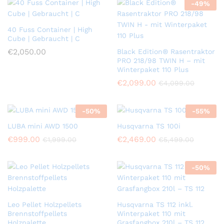
-
49
%
40 Fuss Container | High
Cube | Gebraucht | C
€
2,050.00
Black Edition® Rasentraktor
PRO 218/98 TWIN H – mit
Winterpaket 110 Plus
€
2,099.00
€
4,099.00
-
50
%
-
55
%
LUBA mini AWD 1500
Husqvarna TS 100i
€
999.00
€
2,469.00
€
1,999.00
€
5,499.00
-
50
%
Leo Pellet Holzpellets
Husqvarna TS 112 inkl.
Brennstoffpellets
Winterpaket 110 mit
Holzpalette
Grasfangbox 210l – TS 112