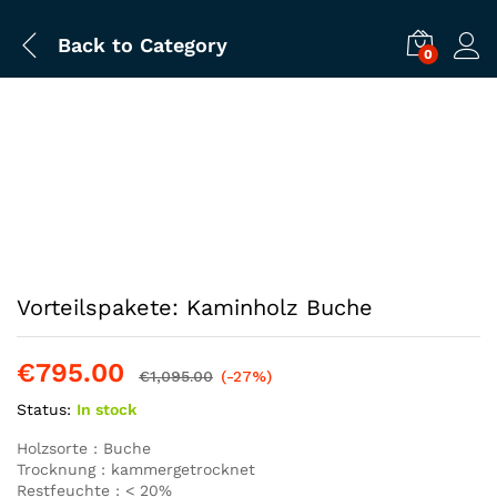
Back to
Category
0
Vorteilspakete: Kaminholz Buche
€
795.00
€
1,095.00
(-27%)
Status:
In stock
Holzsorte : Buche
Trocknung : kammergetrocknet
Restfeuchte : < 20%