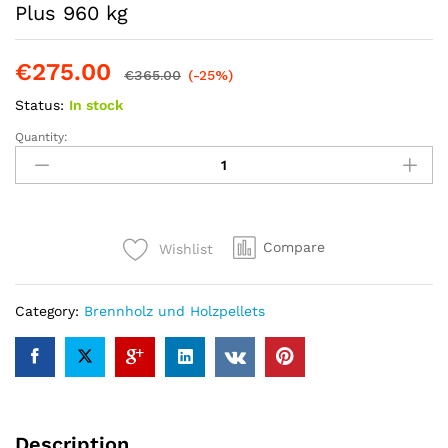
Plus 960 kg
€
275.00
€
365.00
(-25%)
Status:
In stock
Quantity:
Buchenholzbriketts
Pollmeier
Premium
Plus
960
Compare
Wishlist
kg
quantity
Category:
Brennholz und Holzpellets
Description