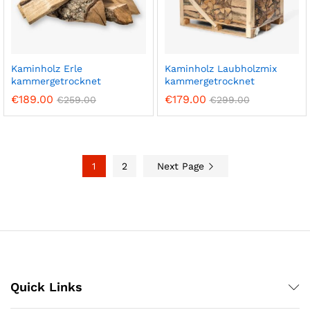
Kaminholz Erle
Kaminholz Laubholzmix
kammergetrocknet
kammergetrocknet
€
189.00
€
179.00
€
259.00
€
299.00
1
2
Next Page
Quick Links