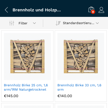
Brennholz und Holzpellets
0
Standardsortierung
Filter
Brennholz Birke 25 cm, 1,6
Brennholz Birke 33 cm, 1,6
srm/1RM Naturgetrocknet
srm
€
145.00
€
140.00