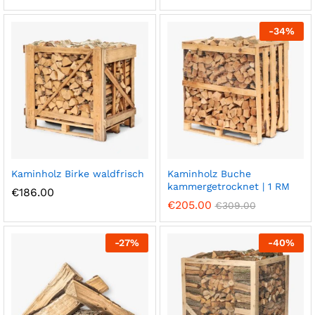
-
34
%
Kaminholz Birke waldfrisch
Kaminholz Buche
kammergetrocknet | 1 RM
€
186.00
€
205.00
€
309.00
-
27
%
-
40
%