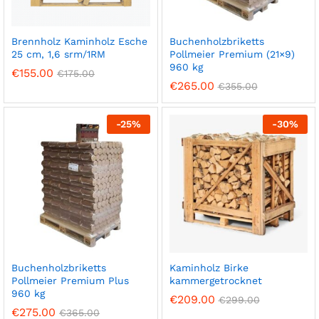
Brennholz Kaminholz Esche
Buchenholzbriketts
25 cm, 1,6 srm/1RM
Pollmeier Premium (21×9)
960 kg
€
155.00
€
175.00
€
265.00
€
355.00
-
25
%
-
30
%
Buchenholzbriketts
Kaminholz Birke
Pollmeier Premium Plus
kammergetrocknet
960 kg
€
209.00
€
299.00
€
275.00
€
365.00