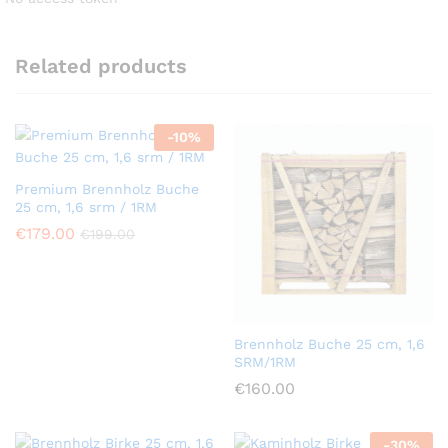
Related products
-
10
%
Premium Brennholz Buche
25 cm, 1,6 srm / 1RM
€
179.00
€
199.00
Brennholz Buche 25 cm, 1,6
SRM/1RM
€
160.00
-
30
%