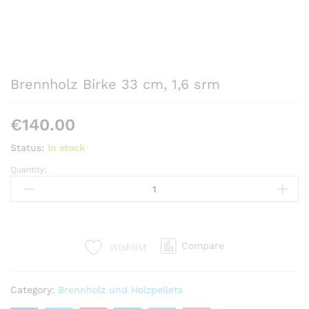
Brennholz Birke 33 cm, 1,6 srm
€
140.00
Status:
In stock
Quantity:
Brennholz
Birke
33
cm,
1,6
Compare
Wishlist
srm
quantity
Category:
Brennholz und Holzpellets