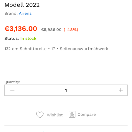
Modell 2022
Brand:
Ariens
€
3,136.00
€
5,986.00
(-48%)
Status:
In stock
132 cm Schnittbreite • 17 • Seitenauswurfmähwerk
Quantity:
Ariens
Null-
Wendekreis
Mäher
Ikon
Compare
Wishlist
X
52
–