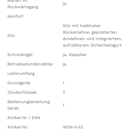
Mähen im
ja
Rückwärtsgang
Komfort
Sitz mit halbhoher
Rückenlehne, gepolsterten
Sitz
Armlehnen und integriertem,
aufrollbarem Sicherheitsgurt
Schutzbügel
ja, klappbar
Betriebsstundenzähler
ja
Lieferumfang
Grundgerät
1
Zündschlüssel
2
Bedienungsanleitung
1
Gerät
Artikel-Nr / EAN
Artikel-Nr.:
IKON-X-52