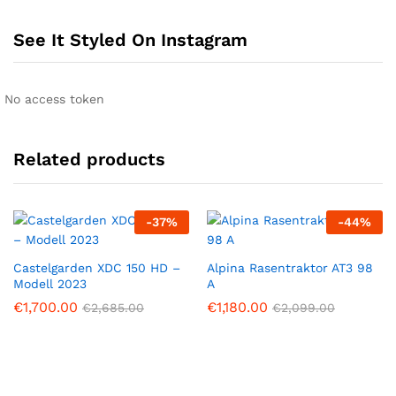
See It Styled On Instagram
No access token
Related products
-
37
%
-
44
%
Castelgarden XDC 150 HD –
Alpina Rasentraktor AT3 98
Modell 2023
A
€
1,700.00
€
1,180.00
€
2,685.00
€
2,099.00