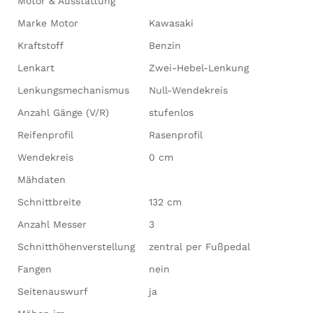
Motor & Ausstattung
Marke Motor
Kawasaki
Kraftstoff
Benzin
Lenkart
Zwei-Hebel-Lenkung
Lenkungsmechanismus
Null-Wendekreis
Anzahl Gänge (V/R)
stufenlos
Reifenprofil
Rasenprofil
Wendekreis
0 cm
Mähdaten
Schnittbreite
132 cm
Anzahl Messer
3
Schnitthöhenverstellung
zentral per Fußpedal
Fangen
nein
Seitenauswurf
ja