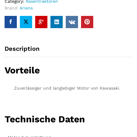
Category:
Rasentraktoren
Modell
Brand:
Ariens
2022
quantity
Description
Vorteile
Zuverlässiger und langlebiger Motor von Kawasaki.
Technische Daten