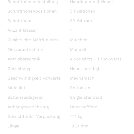
Schnitthöheneinstellung
Handbuch mit Hebel
Schnitthöhenpositionen
5 Positionen
Schnitthöhe
30-64 mm
Anzahl Messer
1
Zusätzliche Mähfunktion
Mulchen
Messeraufnahme
Manuell
Antriebstechnik
4 vorwärts + 1 rückwärts
Getriebetyp
Hebel-betätigt
Geschwindigkeit vorwärts
Mechanisch
Mulchkit
Enthalten
Batterieladegerät
Single standard
Anhängevorrichtung
Unzutreffend
Gewicht inkl. Verpackung
147 kg
Länge
1830 mm