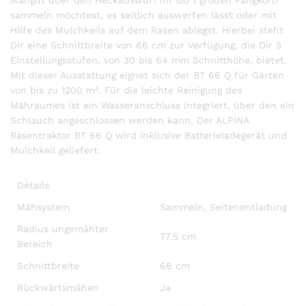
Mähgut über den Heckauswurf im 150 l großen Fangkorb
sammeln möchtest, es seitlich auswerfen lässt oder mit
Hilfe des Mulchkeils auf dem Rasen ablegst. Hierbei steht
Dir eine Schnittbreite von 66 cm zur Verfügung, die Dir 5
Einstellungsstufen, von 30 bis 64 mm Schnitthöhe, bietet.
Mit dieser Ausstattung eignet sich der BT 66 Q für Gärten
von bis zu 1200 m². Für die leichte Reinigung des
Mähraumes ist ein Wasseranschluss integriert, über den ein
Schlauch angeschlossen werden kann. Der ALPINA
Rasentraktor BT 66 Q wird inklusive Batterieladegerät und
Mulchkeil geliefert.
Détails
Mähsystem
Sammeln, Seitenentladung
Radius ungemähter
77.5 cm
Bereich
Schnittbreite
66 cm
Rückwärtsmähen
Ja