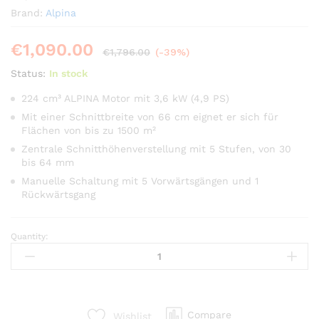
Brand:
Alpina
€
1,090.00
€
1,796.00
(-39%)
Status:
In stock
224 cm³ ALPINA Motor mit 3,6 kW (4,9 PS)
Mit einer Schnittbreite von 66 cm eignet er sich für
Flächen von bis zu 1500 m²
Zentrale Schnitthöhenverstellung mit 5 Stufen, von 30
bis 64 mm
Manuelle Schaltung mit 5 Vorwärtsgängen und 1
Rückwärtsgang
Quantity:
Alpina
BT
66
Q
Rasentraktor
Compare
Wishlist
quantity