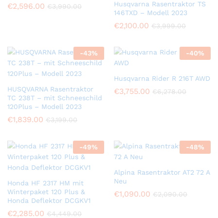
Husqvarna Rasentraktor TS
€
2,596.00
€
3,990.00
146TXD – Modell 2023
€
2,100.00
€
3,999.00
-
43
%
-
40
%
Husqvarna Rider R 216T AWD
HUSQVARNA Rasentraktor
€
3,755.00
€
6,278.00
TC 238T – mit Schneeschild
120Plus – Modell 2023
€
1,839.00
€
3,199.00
-
49
%
-
48
%
Alpina Rasentraktor AT2 72 A
Neu
Honda HF 2317 HM mit
Winterpaket 120 Plus &
€
1,090.00
€
2,090.00
Honda Deflektor DCGKV1
€
2,285.00
€
4,449.00