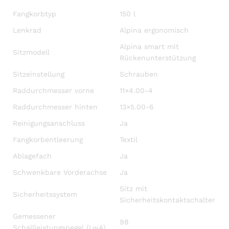
Fangkorbtyp
150 l
Lenkrad
Alpina ergonomisch
Alpina smart mit
Sitzmodell
Rückenunterstützung
Sitzeinstellung
Schrauben
Raddurchmesser vorne
11×4.00-4
Raddurchmesser hinten
13×5.00-6
Reinigungsanschluss
Ja
Fangkorbentleerung
Textil
Ablagefach
Ja
Schwenkbare Vorderachse
Ja
Sitz mit
Sicherheitssystem
Sicherheitskontaktschalter
Gemessener
98
Schallleistungspegel (LwA)