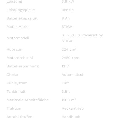
Leistung
3.6 kW
Leistungsquelle
Benzin
Batteriekapazität
9 Ah
Motor Marke
STIGA
ST 250 ES Powered by
Motormodell
STIGA
Hubraum
224 cm³
Motordrehzahl
2450 rpm
Batteriespannung
12 V
Choke
Automatisch
Kühlsystem
Luft
Tankinhalt
3.8 l
Maximale Arbeitsfläche
1500 m²
Traktion
Heckantrieb
Anzahl Stufen
Handbuch