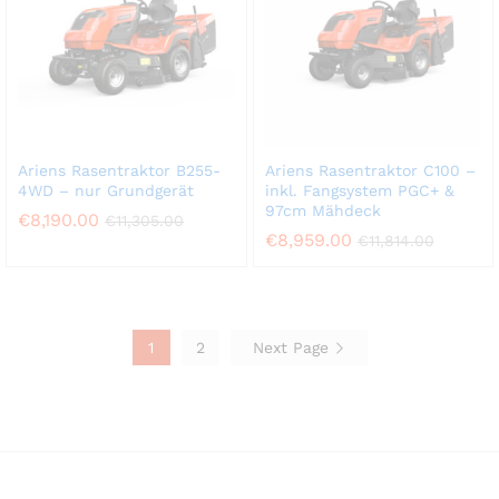
Ariens Rasentraktor B255-
Ariens Rasentraktor C100 –
4WD – nur Grundgerät
inkl. Fangsystem PGC+ &
97cm Mähdeck
€
8,190.00
€
11,305.00
€
8,959.00
€
11,814.00
1
2
Next Page