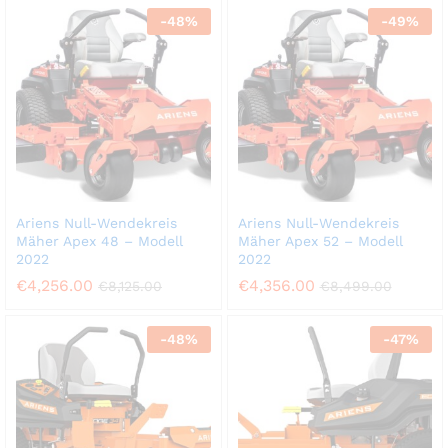
-
48
%
-
49
%
Ariens Null-Wendekreis
Ariens Null-Wendekreis
Mäher Apex 48 – Modell
Mäher Apex 52 – Modell
2022
2022
€
4,256.00
€
4,356.00
€
8,125.00
€
8,499.00
-
48
%
-
47
%