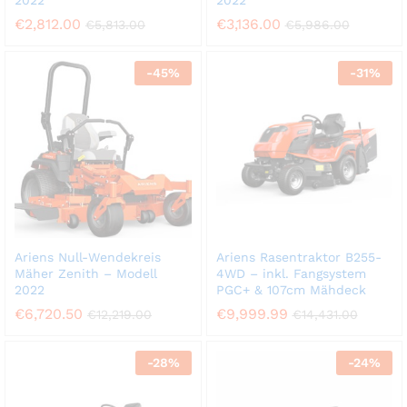
2022
2022
€
2,812.00
€
3,136.00
€
5,813.00
€
5,986.00
-
45
%
-
31
%
Ariens Null-Wendekreis
Ariens Rasentraktor B255-
Mäher Zenith – Modell
4WD – inkl. Fangsystem
2022
PGC+ & 107cm Mähdeck
€
6,720.50
€
9,999.99
€
12,219.00
€
14,431.00
-
28
%
-
24
%