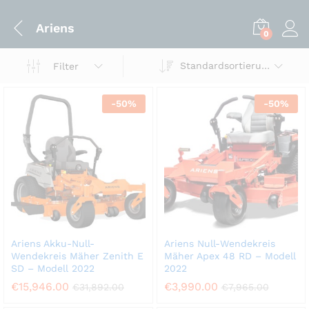
Ariens
0
Standardsortierung
Filter
-
50
%
-
50
%
Ariens Akku-Null-
Ariens Null-Wendekreis
Wendekreis Mäher Zenith E
Mäher Apex 48 RD – Modell
SD – Modell 2022
2022
€
15,946.00
€
3,990.00
€
31,892.00
€
7,965.00