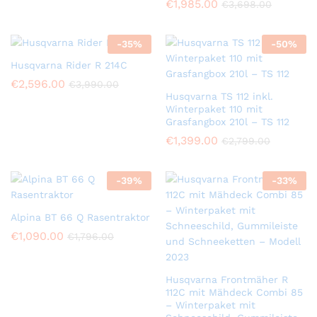
€
1,985.00
€
3,698.00
-
35
%
-
50
%
Husqvarna Rider R 214C
€
2,596.00
€
3,990.00
Husqvarna TS 112 inkl.
Winterpaket 110 mit
Grasfangbox 210l – TS 112
€
1,399.00
€
2,799.00
-
39
%
-
33
%
Alpina BT 66 Q Rasentraktor
€
1,090.00
€
1,796.00
Husqvarna Frontmäher R
112C mit Mähdeck Combi 85
– Winterpaket mit