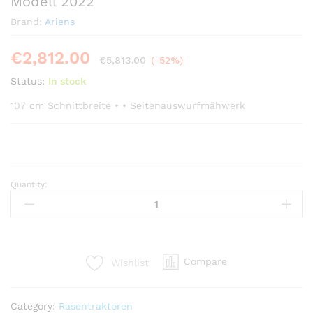
Modell 2022
Brand:
Ariens
€
2,812.00
€
5,813.00
(-52%)
Status:
In stock
107 cm Schnittbreite • • Seitenauswurfmähwerk
Quantity:
Ariens
Null-
Wendekreis
Mäher
Ikon
Compare
Wishlist
X
42
–
Category:
Rasentraktoren
Modell