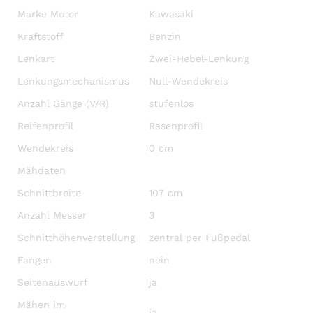
Marke Motor
Kawasaki
Kraftstoff
Benzin
Lenkart
Zwei-Hebel-Lenkung
Lenkungsmechanismus
Null-Wendekreis
Anzahl Gänge (V/R)
stufenlos
Reifenprofil
Rasenprofil
Wendekreis
0 cm
Mähdaten
Schnittbreite
107 cm
Anzahl Messer
3
Schnitthöhenverstellung
zentral per Fußpedal
Fangen
nein
Seitenauswurf
ja
Mähen im
ja