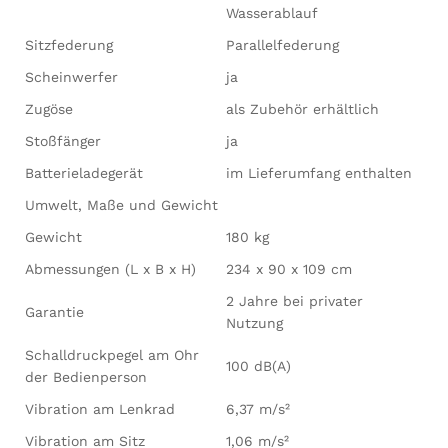
Wasserablauf
Sitzfederung
Parallelfederung
Scheinwerfer
ja
Zugöse
als Zubehör erhältlich
Stoßfänger
ja
Batterieladegerät
im Lieferumfang enthalten
Umwelt, Maße und Gewicht
Gewicht
180 kg
Abmessungen (L x B x H)
234 x 90 x 109 cm
2 Jahre bei privater
Garantie
Nutzung
Schalldruckpegel am Ohr
100 dB(A)
der Bedienperson
Vibration am Lenkrad
6,37 m/s²
Vibration am Sitz
1,06 m/s²