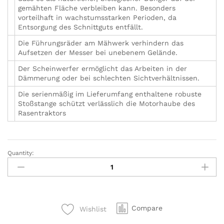
gemähten Fläche verbleiben kann. Besonders
vorteilhaft in wachstumsstarken Perioden, da
Entsorgung des Schnittguts entfällt.
Die Führungsräder am Mähwerk verhindern das
Aufsetzen der Messer bei unebenem Gelände.
Der Scheinwerfer ermöglicht das Arbeiten in der
Dämmerung oder bei schlechten Sichtverhältnissen.
Die serienmäßig im Lieferumfang enthaltene robuste
Stoßstange schützt verlässlich die Motorhaube des
Rasentraktors
Quantity:
Efco
Rasentraktor
EF
84
/
Compare
Wishlist
14
5