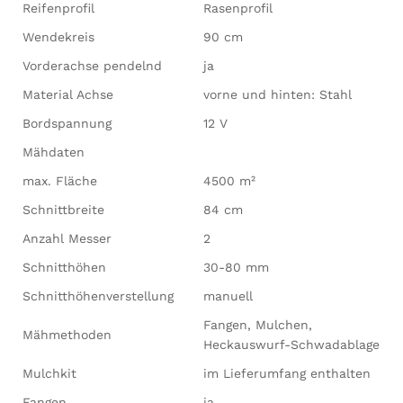
Reifenprofil
Rasenprofil
Wendekreis
90 cm
Vorderachse pendelnd
ja
Material Achse
vorne und hinten: Stahl
Bordspannung
12 V
Mähdaten
max. Fläche
4500 m²
Schnittbreite
84 cm
Anzahl Messer
2
Schnitthöhen
30-80 mm
Schnitthöhenverstellung
manuell
Fangen, Mulchen,
Mähmethoden
Heckauswurf-Schwadablage
Mulchkit
im Lieferumfang enthalten
Fangen
ja