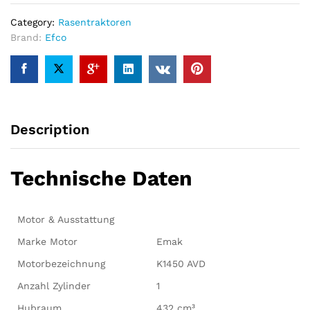
KH
Category:
Rasentraktoren
–
Brand:
Efco
Modell
2021
Neu
quantity
Description
Technische Daten
Motor & Ausstattung
Marke Motor
Emak
Motorbezeichnung
K1450 AVD
Anzahl Zylinder
1
Hubraum
432 cm³