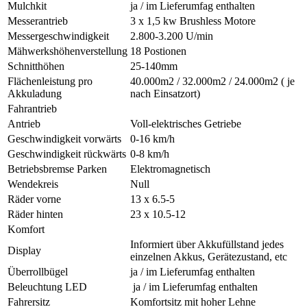
Mulchkit
ja / im Lieferumfag enthalten
Messerantrieb
3 x 1,5 kw Brushless Motore
Messergeschwindigkeit
2.800-3.200 U/min
Mähwerkshöhenverstellung
18 Postionen
Schnitthöhen
25-140mm
Flächenleistung pro
40.000m2 / 32.000m2 / 24.000m2 ( je
Akkuladung
nach Einsatzort)
Fahrantrieb
Antrieb
Voll-elektrisches Getriebe
Geschwindigkeit vorwärts
0-16 km/h
Geschwindigkeit rückwärts
0-8 km/h
Betriebsbremse Parken
Elektromagnetisch
Wendekreis
Null
Räder vorne
13 x 6.5-5
Räder hinten
23 x 10.5-12
Komfort
Informiert über Akkufüllstand jedes
Display
einzelnen Akkus, Gerätezustand, etc
Überrollbügel
ja / im Lieferumfag enthalten
Beleuchtung LED
ja / im Lieferumfag enthalten
Fahrersitz
Komfortsitz mit hoher Lehne