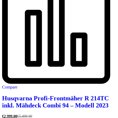
Compare
Husqvarna Profi-Frontmäher R 214TC
inkl. Mähdeck Combi 94 – Modell 2023
€
2,999.00
€
5,499.00