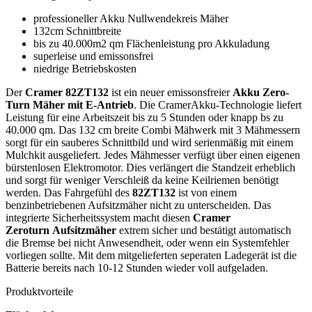
professioneller Akku Nullwendekreis Mäher
132cm Schnittbreite
bis zu 40.000m2 qm Flächenleistung pro Akkuladung
superleise und emissonsfrei
niedrige Betriebskosten
Der
Cramer 82ZT132
ist ein neuer emissonsfreier
Akku Zero-
Turn Mäher mit E-Antrieb
. Die CramerAkku-Technologie liefert
Leistung für eine Arbeitszeit bis zu 5 Stunden oder knapp bs zu
40.000 qm. Das 132 cm breite Combi Mähwerk mit 3 Mähmessern
sorgt für ein sauberes Schnittbild und wird serienmäßig mit einem
Mulchkit ausgeliefert. Jedes Mähmesser verfügt über einen eigenen
bürstenlosen Elektromotor. Dies verlängert die Standzeit erheblich
und sorgt für weniger Verschleiß da keine Keilriemen benötigt
werden. Das Fahrgefühl des
82ZT132
ist von einem
benzinbetriebenen Aufsitzmäher nicht zu unterscheiden. Das
integrierte Sicherheitssystem macht diesen
Cramer
Zeroturn
Aufsitzmäher
extrem sicher und bestätigt automatisch
die Bremse bei nicht Anwesendheit, oder wenn ein Systemfehler
vorliegen sollte. Mit dem mitgelieferten seperaten Ladegerät ist die
Batterie bereits nach 10-12 Stunden wieder voll aufgeladen.
Produktvorteile