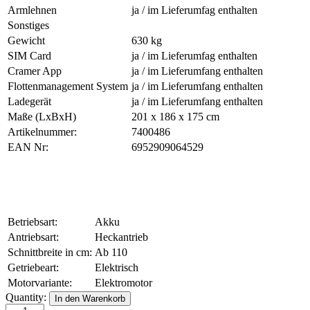
Armlehnen
ja / im Lieferumfag enthalten
Sonstiges
Gewicht
630 kg
SIM Card
ja / im Lieferumfag enthalten
Cramer App
ja / im Lieferumfang enthalten
Flottenmanagement System
ja / im Lieferumfang enthalten
Ladegerät
ja / im Lieferumfang enthalten
Maße (LxBxH)
201 x 186 x 175 cm
Artikelnummer:
7400486
EAN Nr:
6952909064529
Betriebsart:
Akku
Antriebsart:
Heckantrieb
Schnittbreite in cm:
Ab 110
Getriebeart:
Elektrisch
Motorvariante:
Elektromotor
Cramer
Quantity:
In den Warenkorb
Zero