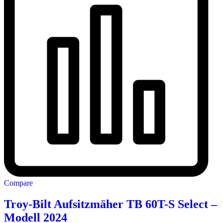
Compare
Troy-Bilt Aufsitzmäher TB 60T-S Select –
Modell 2024