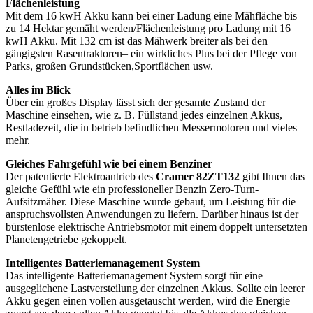
Flächenleistung
Mit dem 16 kwH Akku kann bei einer Ladung eine Mähfläche bis
zu 14 Hektar gemäht werden/Flächenleistung pro Ladung mit 16
kwH Akku. Mit 132 cm ist das Mähwerk breiter als bei den
gängigsten Rasentraktoren– ein wirkliches Plus bei der Pflege von
Parks, großen Grundstücken,Sportflächen usw.
Alles im Blick
Über ein großes Display lässt sich der gesamte Zustand der
Maschine einsehen, wie z. B. Füllstand jedes einzelnen Akkus,
Restladezeit, die in betrieb befindlichen Messermotoren und vieles
mehr.
Gleiches Fahrgefühl wie bei einem Benziner
Der patentierte Elektroantrieb des
Cramer 82ZT132
gibt Ihnen das
gleiche Gefühl wie ein professioneller Benzin Zero-Turn-
Aufsitzmäher. Diese Maschine wurde gebaut, um Leistung für die
anspruchsvollsten Anwendungen zu liefern. Darüber hinaus ist der
bürstenlose elektrische Antriebsmotor mit einem doppelt untersetzten
Planetengetriebe gekoppelt.
Intelligentes Batteriemanagement System
Das intelligente Batteriemanagement System sorgt für eine
ausgeglichene Lastversteilung der einzelnen Akkus. Sollte ein leerer
Akku gegen einen vollen ausgetauscht werden, wird die Energie