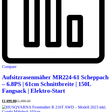
Compare
Aufsitzrasenmäher MR224-61 Scheppach
– 6.8PS | 61cm Schnittbreite | 150L
Fangsack | Elektro-Start
€
1,099.00
€
1,999.00