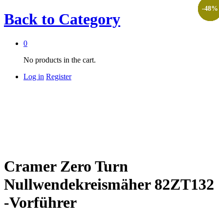
-
-
-
-
-
-
44
43
45
26
45
48
%
%
%
%
%
%
Back to
Category
0
No products in the cart.
Log in
Register
Cramer Zero Turn
Nullwendekreismäher 82ZT132
-Vorführer