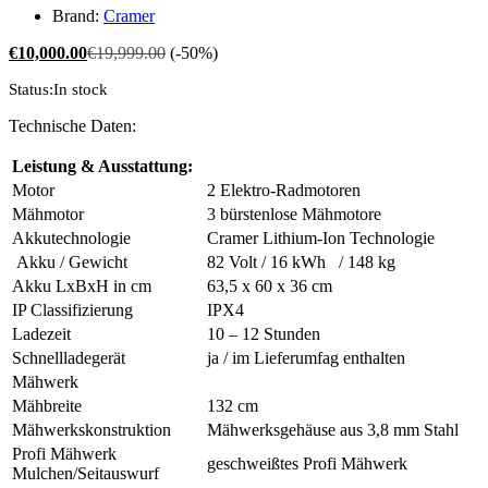
Brand:
Cramer
€
10,000.00
€
19,999.00
(-50%)
Status:
In stock
Technische Daten:
Leistung & Ausstattung:
Motor
2 Elektro-Radmotoren
Mähmotor
3 bürstenlose Mähmotore
Akkutechnologie
Cramer Lithium-Ion Technologie
Akku / Gewicht
82 Volt / 16 kWh / 148 kg
Akku LxBxH in cm
63,5 x 60 x 36 cm
IP Classifizierung
IPX4
Ladezeit
10 – 12 Stunden
Schnellladegerät
ja / im Lieferumfag enthalten
Mähwerk
Mähbreite
132 cm
Mähwerkskonstruktion
Mähwerksgehäuse aus 3,8 mm Stahl
Profi Mähwerk
geschweißtes Profi Mähwerk
Mulchen/Seitauswurf