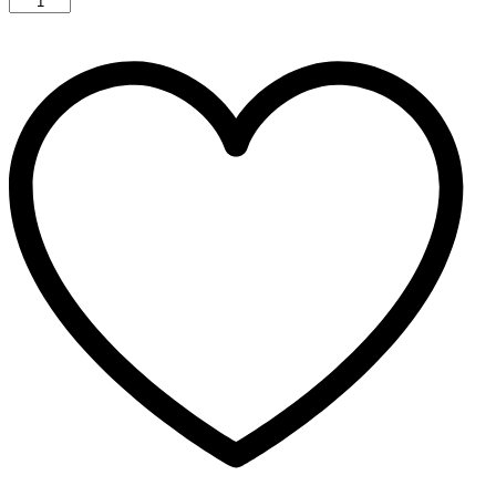
Turn
Nullwendekreismäher
82ZT132
-
Vorführer
quantity