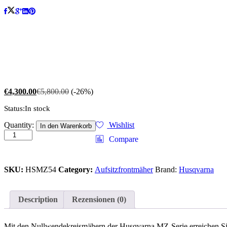
€
4,300.00
€
5,800.00
(-26%)
Status:
In stock
Husqvarna
Quantity:
Wishlist
In den Warenkorb
mz54
Compare
quantity
SKU:
HSMZ54
Category:
Aufsitzfrontmäher
Brand:
Husqvarna
Description
Rezensionen (0)
Mit den Nullwendekreismähern der Husqvarna MZ-Serie erreichen Si