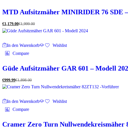
MTD Aufsitzmäher MINIRIDER 76 SDE – 
€
1,179.00
€
1,999.00
In den Warenkorb
Wishlist
Compare
Güde Aufsitzmäher GAR 601 – Modell 20
€
999.99
€
1,898.00
In den Warenkorb
Wishlist
Compare
Cramer Zero Turn Nullwendekreismäher 