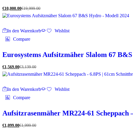
€
10,000.00
€
19,999.00
In den Warenkorb
Wishlist
Compare
Eurosystems Aufsitzmäher Slalom 67 B&S
€
1,569.00
€
3,139.00
In den Warenkorb
Wishlist
Compare
Aufsitzrasenmäher MR224-61 Scheppach – 6
€
1,099.00
€
1,999.00