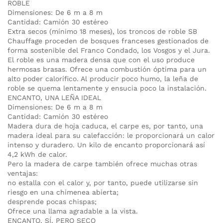
ROBLE
Dimensiones: De 6 m a 8 m
Cantidad: Camión 30 estéreo
Extra secos (mínimo 18 meses), los troncos de roble SB
Chauffage proceden de bosques franceses gestionados de
forma sostenible del Franco Condado, los Vosgos y el Jura.
El roble es una madera densa que con el uso produce
hermosas brasas. Ofrece una combustión óptima para un
alto poder calorífico. Al producir poco humo, la leña de
roble se quema lentamente y ensucia poco la instalación.
ENCANTO, UNA LEÑA IDEAL
Dimensiones: De 6 m a 8 m
Cantidad: Camión 30 estéreo
Madera dura de hoja caduca, el carpe es, por tanto, una
madera ideal para su calefacción: le proporcionará un calor
intenso y duradero. Un kilo de encanto proporcionará así
4,2 kWh de calor.
Pero la madera de carpe también ofrece muchas otras
ventajas:
no estalla con el calor y, por tanto, puede utilizarse sin
riesgo en una chimenea abierta;
desprende pocas chispas;
Ofrece una llama agradable a la vista.
ENCANTO, SÍ, PERO SECO