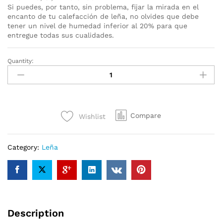
Si puedes, por tanto, sin problema, fijar la mirada en el
encanto de tu calefacción de leña, no olvides que debe
tener un nivel de humedad inferior al 20% para que
entregue todas sus cualidades.
Quantity:
Camión
30
estéreo
haya
roble
Compare
Wishlist
carpe
tronco
quantity
Category:
Leña
Description