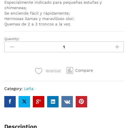
Especialmente indicado para pequeñas estufas y
chimeneas;
Se enciende fácil y rápidamente;
Hermosas llamas y maravilloso olor;
Quemas de 2 a 3 troncos a la vez.
Quantity:
Leña
de
tilo
ultra
seca
Compare
Wishlist
(2m3)
quantity
Category:
Leña
Description