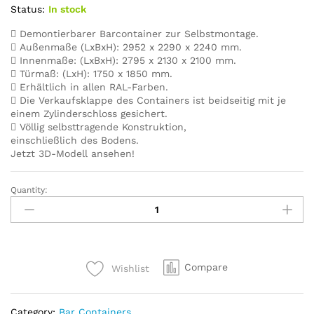
Status:
In stock
Demontierbarer Barcontainer zur Selbstmontage.
Außenmaße (LxBxH): 2952 x 2290 x 2240 mm.
Innenmaße: (LxBxH): 2795 x 2130 x 2100 mm.
Türmaß: (LxH): 1750 x 1850 mm.
Erhältlich in allen RAL-Farben.
Die Verkaufsklappe des Containers ist beidseitig mit je
einem Zylinderschloss gesichert.
Völlig selbsttragende Konstruktion,
einschließlich des Bodens.
Jetzt 3D-Modell ansehen!
Quantity:
BARCONTAINER
3×2
XL
METER
SCHWARZ
Compare
Wishlist
RAL
9005
quantity
Category:
Bar Containers