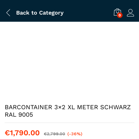
Back to
Category
0
BARCONTAINER 3×2 XL METER SCHWARZ
RAL 9005
€
1,790.00
€
2,799.00
(-36%)