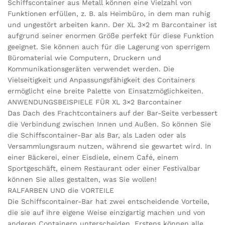
Schiffscontainer aus Metall können eine Vielzahl von
Funktionen erfüllen, z. B. als Heimbüro, in dem man ruhig
und ungestört arbeiten kann. Der XL 3×2 m Barcontainer ist
aufgrund seiner enormen Größe perfekt für diese Funktion
geeignet. Sie können auch für die Lagerung von sperrigem
Büromaterial wie Computern, Druckern und
Kommunikationsgeräten verwendet werden. Die
Vielseitigkeit und Anpassungsfähigkeit des Containers
ermöglicht eine breite Palette von Einsatzmöglichkeiten.
ANWENDUNGSBEISPIELE FÜR XL 3×2 Barcontainer
Das Dach des Frachtcontainers auf der Bar-Seite verbessert
die Verbindung zwischen Innen und Außen. So können Sie
die Schiffscontainer-Bar als Bar, als Laden oder als
Versammlungsraum nutzen, während sie gewartet wird. In
einer Bäckerei, einer Eisdiele, einem Café, einem
Sportgeschäft, einem Restaurant oder einer Festivalbar
können Sie alles gestalten, was Sie wollen!
RALFARBEN UND die VORTEILE
Die Schiffscontainer-Bar hat zwei entscheidende Vorteile,
die sie auf ihre eigene Weise einzigartig machen und von
anderen Containern unterscheiden. Erstens können alle