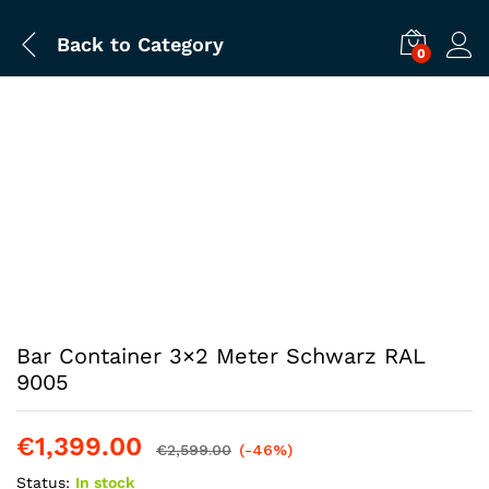
Back to
Category
0
Bar Container 3×2 Meter Schwarz RAL
9005
€
1,399.00
€
2,599.00
(-46%)
Status:
In stock