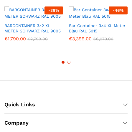
-
36
%
-
46
%
BARCONTAINER 3×2 XL
Bar Container 3×4 XL Meter
METER SCHWARZ RAL 9005
Blau RAL 5015
€
1,790.00
€
3,399.00
€
2,799.00
€
6,273.00
Quick Links
Company