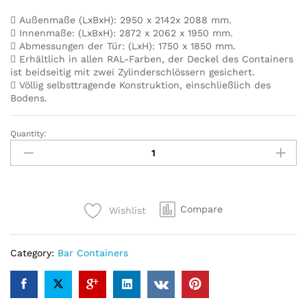
Außenmaße (LxBxH): 2950 x 2142x 2088 mm.
Innenmaße: (LxBxH): 2872 x 2062 x 1950 mm.
Abmessungen der Tür: (LxH): 1750 x 1850 mm.
Erhältlich in allen RAL-Farben, der Deckel des Containers
ist beidseitig mit zwei Zylinderschlössern gesichert.
Völlig selbsttragende Konstruktion, einschließlich des
Bodens.
Quantity:
Bar
Container
3×2
Meter
Schwarz
Compare
Wishlist
RAL
9005
quantity
Category:
Bar Containers