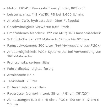
Motor:
FR541V Kawasaki Zweizylinder,
603 cm³
Leistung:
max. 11,3 kW/15,1 PS
bei 3.600 U/min.
Antrieb:
2WD, hydrostatisch
über Fußpeda
l
Geschwindigkeit Vorwärts:
9,66 km/h
Empfohlenes Mähdeck:
122 cm (48″)
XRD Rasenmähdeck
Schnitthöhe bei XRD Mähdeck:
12 mm bis 101 mm
Fangsackvolumen:
300 Liter
(bei Verwendung von PGC+)
Anbaumöglichkeit PGC+ System:
Ja, bei Verwendung
von
XRD-Mähdecks
Frontschutz:
serienmäßig
Fahrerdisplay:
digital, farbig
Armlehnen:
Nein
Tankinhalt:
7 Liter
Differentialsperre:
Nein
Radgrösse: (vorne/hinten):
38 cm / 51 cm (15″/20″)
Abmessungen (L x B x H) ohne PGC+:
190 cm x 117 cm x
116 cm