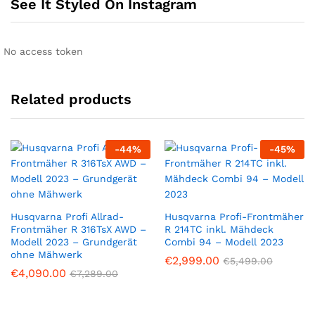
See It Styled On Instagram
No access token
Related products
-
44
%
-
45
%
Husqvarna Profi Allrad-
Husqvarna Profi-Frontmäher
Frontmäher R 316TsX AWD –
R 214TC inkl. Mähdeck
Modell 2023 – Grundgerät
Combi 94 – Modell 2023
ohne Mähwerk
€
2,999.00
€
5,499.00
€
4,090.00
€
7,289.00