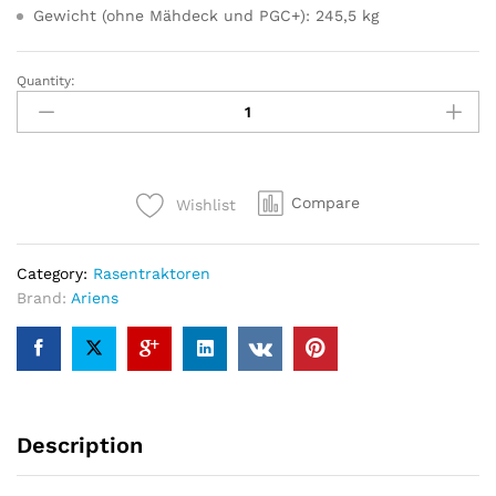
Gewicht (ohne Mähdeck und PGC+):
245,5 kg
Quantity:
Ariens
Rasentraktor
C80
–
nur
Compare
Wishlist
Grundgerät
quantity
Category:
Rasentraktoren
Brand:
Ariens
Description