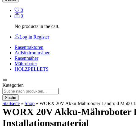
0
0
No products in the cart.
Log in
Register
Rasentraktoren
Aufsitzfrontmäher
Rasenmäher
Mähroboter
HOLZPELLETS
Kategorien
Suche
Startseite
»
Shop
»
WORX 20V Akku-Mähroboter Landroid M500 18cm/
WORX 20V Akku-Mähroboter La
Installationsmaterial