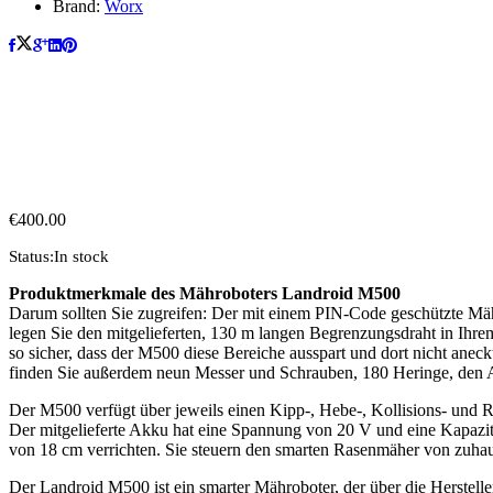
Brand:
Worx
€
400.00
Status:
In stock
Produktmerkmale des Mähroboters Landroid M500
Darum sollten Sie zugreifen: Der mit einem PIN-Code geschützte Mäh
legen Sie den mitgelieferten, 130 m langen Begrenzungsdraht in Ihre
so sicher, dass der M500 diese Bereiche ausspart und dort nicht anec
finden Sie außerdem neun Messer und Schrauben, 180 Heringe, den A
Der M500 verfügt über jeweils einen Kipp-, Hebe-, Kollisions- und Reg
Der mitgelieferte Akku hat eine Spannung von 20 V und eine Kapazitä
von 18 cm verrichten. Sie steuern den smarten Rasenmäher von zuh
Der Landroid M500 ist ein smarter Mähroboter, der über die Herstel