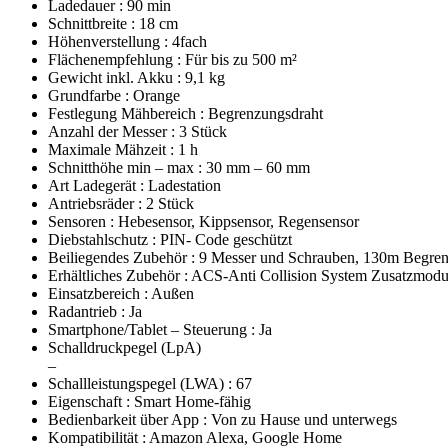
Ladedauer : 90 min
Schnittbreite : 18 cm
Höhenverstellung : 4fach
Flächenempfehlung : Für bis zu 500 m²
Gewicht inkl. Akku : 9,1 kg
Grundfarbe : Orange
Festlegung Mähbereich : Begrenzungsdraht
Anzahl der Messer : 3 Stück
Maximale Mähzeit : 1 h
Schnitthöhe min – max : 30 mm – 60 mm
Art Ladegerät : Ladestation
Antriebsräder : 2 Stück
Sensoren : Hebesensor, Kippsensor, Regensensor
Diebstahlschutz : PIN- Code geschützt
Beiliegendes Zubehör : 9 Messer und Schrauben, 130m Begrenz
Erhältliches Zubehör : ACS-Anti Collision System Zusatzmod
Einsatzbereich : Außen
Radantrieb : Ja
Smartphone/Tablet – Steuerung : Ja
Schalldruckpegel (LpA)
–
Schallleistungspegel (LWA) : 67
Eigenschaft : Smart Home-fähig
Bedienbarkeit über App : Von zu Hause und unterwegs
Kompatibilität : Amazon Alexa, Google Home