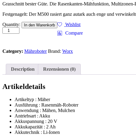
Grasschnitt bester Güte. Die Rasenkanten-Mähfunktion, Multizonen-
Festgenagelt: Der M500 rasiert ganz autark auch enge und verwinkel
WORX
Quantity:
Wishlist
In den Warenkorb
20V
Compare
Akku-
Mähroboter
Landroid
Category:
Mähroboter
Brand:
Worx
M500
18cm/500
m²
mit
Description
Rezensionen (0)
App
WR141E,
inkl.
Artikeldetails
Installationsmaterial
quantity
Artikeltyp : Mäher
Ausführung : Rasenmäh-Roboter
Anwendung : Mähen, Mulchen
Antriebsart : Akku
Akkuspannung : 20 V
Akkukapazität : 2 Ah
Akkutechnik : Li-Ionen