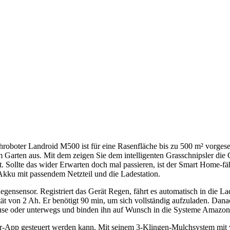
roboter Landroid M500 ist für eine Rasenfläche bis zu 500 m² vorgeseh
m Garten aus. Mit dem zeigen Sie dem intelligenten Grasschnipsler di
kt. Sollte das wider Erwarten doch mal passieren, ist der Smart Home-
kku mit passendem Netzteil und die Ladestation.
ensensor. Registriert das Gerät Regen, fährt es automatisch in die Lad
t von 2 Ah. Er benötigt 90 min, um sich vollständig aufzuladen. Danach
ause oder unterwegs und binden ihn auf Wunsch in die Systeme Amazo
ler-App gesteuert werden kann. Mit seinem 3-Klingen-Mulchsystem mit 