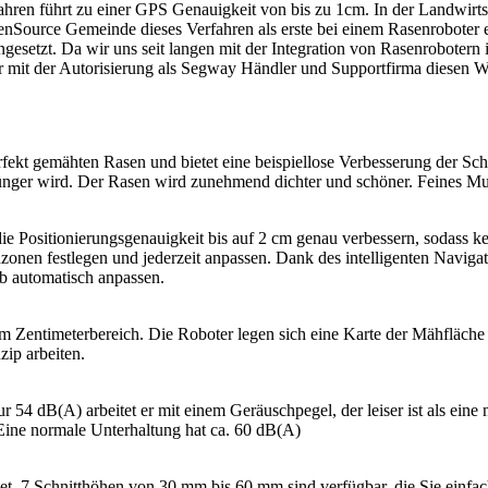
führt zu einer GPS Genauigkeit von bis zu 1cm. In der Landwirtschaf
OpenSource Gemeinde dieses Verfahren als erste bei einem Rasenroboter
setzt. Da wir uns seit langen mit der Integration von Rasenrobotern 
mit der Autorisierung als Segway Händler und Supportfirma diesen We
kt gemähten Rasen und bietet eine beispiellose Verbesserung der Sch
ünger wird. Der Rasen wird zunehmend dichter und schöner. Feines Mu
ositionierungsgenauigkeit bis auf 2 cm genau verbessern, sodass kei
nen festlegen und jederzeit anpassen. Dank des intelligenten Naviga
b automatisch anpassen.
ntimeterbereich. Die Roboter legen sich eine Karte der Mähfläche a
zip arbeiten.
r 54 dB(A) arbeitet er mit einem Geräuschpegel, der leiser ist als ei
Eine normale Unterhaltung hat ca. 60 dB(A)
ttet. 7 Schnitthöhen von 30 mm bis 60 mm sind verfügbar, die Sie ei