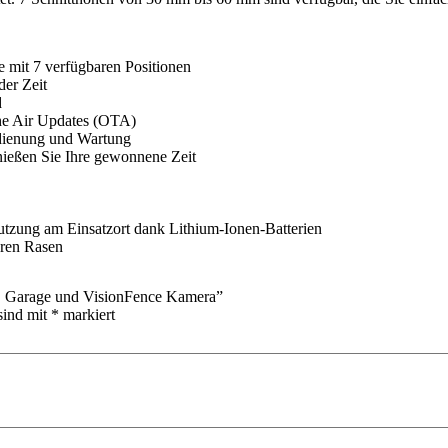
e mit 7 verfügbaren Positionen
der Zeit
d
he Air Updates (OTA)
edienung und Wartung
ießen Sie Ihre gewonnene Zeit
zung am Einsatzort dank Lithium-Ionen-Batterien
eren Rasen
. Garage und VisionFence Kamera”
sind mit
*
markiert