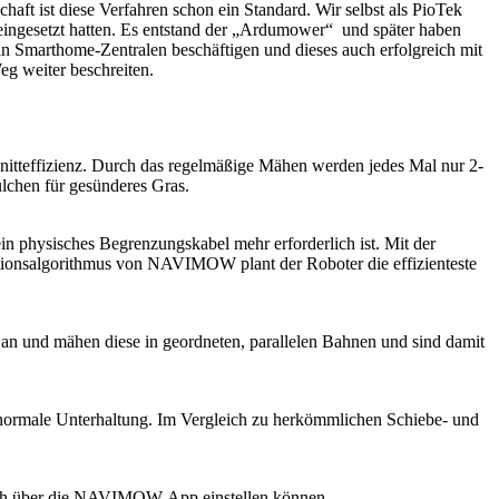
t ist diese Verfahren schon ein Standard. Wir selbst als PioTek
 eingesetzt hatten. Es entstand der „Ardumower“ und später haben
in Smarthome-Zentralen beschäftigen und dieses auch erfolgreich mit
g weiter beschreiten.
nitteffizienz. Durch das regelmäßige Mähen werden jedes Mal nur 2-
lchen für gesünderes Gras.
n physisches Begrenzungskabel mehr erforderlich ist. Mit der
tionsalgorithmus von NAVIMOW plant der Roboter die effizienteste
n und mähen diese in geordneten, parallelen Bahnen und sind damit
ne normale Unterhaltung. Im Vergleich zu herkömmlichen Schiebe- und
nfach über die NAVIMOW-App einstellen können.