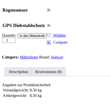
Regensensor
Ja
GPS Diebstahlschutz
Ja
Super-
Quantity:
Wishlist
In den Warenkorb
Set
Compare
VF
Segway
Navimow
Category:
Mähroboter
Brand:
Segway
H1500E
incl.
Garage
und
Description
Rezensionen (0)
VisionFence
Kamera
quantity
Angaben zur Produktsicherheit
Versandgewicht:
8,50 kg
Artikelgewicht:
8,50 kg