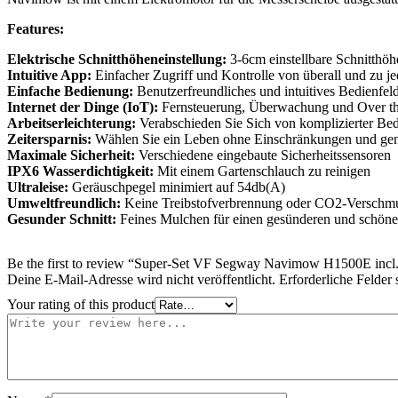
Features:
Elektrische Schnitthöheneinstellung:
3-6cm einstellbare Schnitthöh
Intuitive App:
Einfacher Zugriff und Kontrolle von überall und zu je
Einfache Bedienung:
Benutzerfreundliches und intuitives Bedienfel
Internet der Dinge (IoT):
Fernsteuerung, Überwachung und Over t
Arbeitserleichterung:
Verabschieden Sie Sich von komplizierter B
Zeitersparnis:
Wählen Sie ein Leben ohne Einschränkungen und gen
Maximale Sicherheit:
Verschiedene eingebaute Sicherheitssensoren
IPX6 Wasserdichtigkeit:
Mit einem Gartenschlauch zu reinigen
Ultraleise:
Geräuschpegel minimiert auf 54db(A)
Umweltfreundlich:
Keine Treibstofverbrennung oder CO2-Verschmut
Gesunder Schnitt:
Feines Mulchen für einen gesünderen und schön
Be the first to review “Super-Set VF Segway Navimow H1500E incl
Deine E-Mail-Adresse wird nicht veröffentlicht.
Erforderliche Felder 
Your rating of this product