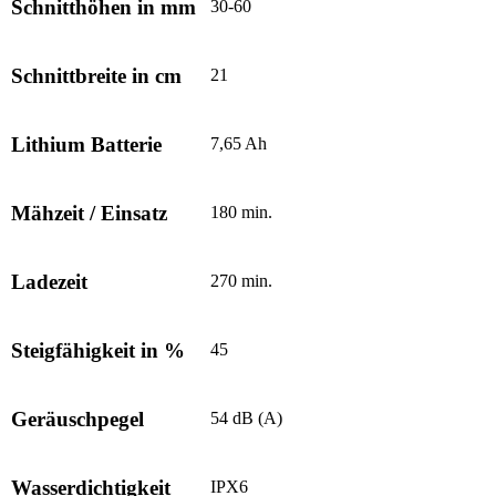
Schnitthöhen in mm
30-60
Schnittbreite in cm
21
Lithium Batterie
7,65 Ah
Mähzeit / Einsatz
180 min.
Ladezeit
270 min.
Steigfähigkeit in %
45
Geräuschpegel
54 dB (A)
Wasserdichtigkeit
IPX6