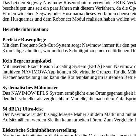
Das bei den Segway Navimow Rasenrobotern verwendete RTK Verfahren 
beschäftigen uns seit ein paar Jahren mit diesem Verfahren, da die 
Firmen wie eben Segway oder Husquarna dieses Verfahren ebenso einge
den Husquarnas und dem Robonect Modul realisiert haben wollen wir 
Herstellerinformation:
Perfekte Rasenpflege
Mit dem Frequent-Soft-Cut-System sorgt Navimow immer für den perfe
3 mm abgeschnitten, wodurch das Schnittgut zu einem natürlichen D
Kein Begrenzungskabel
Mit unserem Exact Fusion Locating System (EFLS) kann Navimow die P
intuitiven NAVIMOW-App können Sie virtuelle Grenzen für die Mähzo
Flächenbearbeitung und kann die Routenplanung im laufenden Betrie
Systematisches Mähmuster
Das NAVIMOW EFLS System ermöglicht eine Ortungsgenauigkeit im Ze
deutlich schneller als vergleichbare Modelle, die nach dem Zufallsprin
54 dB(A) Ultra-leise
Der Navimow ist der bislang leiseste Mäher auf dem Markt und mit nu
Aufsitzmähern werden Sie ihn kaum arbeiten hören. Zum Vergleich: 
Elektrische Schnitthöhenverstellung
Navimow ist mit einem Elektromotor für die Messerscheibe ausgesta