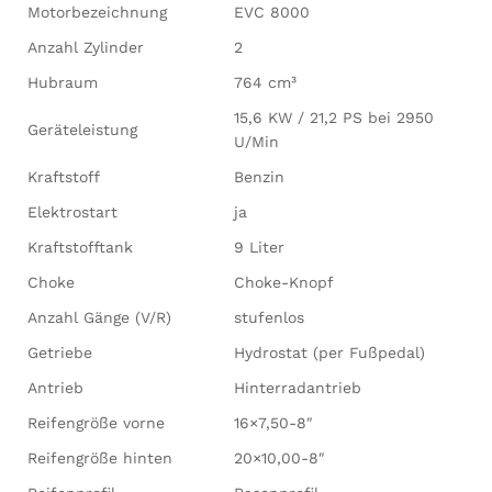
Motorbezeichnung
EVC 8000
Anzahl Zylinder
2
Hubraum
764 cm³
15,6 KW / 21,2 PS bei 2950
Geräteleistung
U/Min
Kraftstoff
Benzin
Elektrostart
ja
Kraftstofftank
9 Liter
Choke
Choke-Knopf
Anzahl Gänge (V/R)
stufenlos
Getriebe
Hydrostat (per Fußpedal)
Antrieb
Hinterradantrieb
Reifengröße vorne
16×7,50-8″
Reifengröße hinten
20×10,00-8″