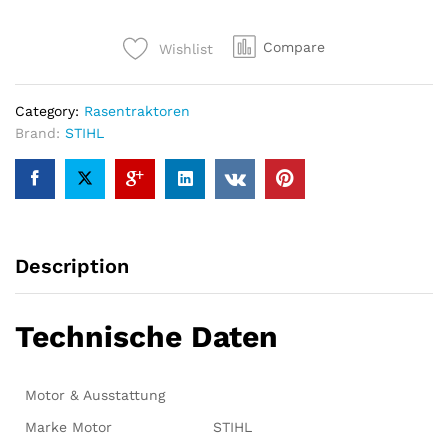
6127.1
ZL
Compare
Wishlist
–
Modell
2022
Category:
Rasentraktoren
quantity
Brand:
STIHL
Description
Technische Daten
Motor & Ausstattung
Marke Motor
STIHL