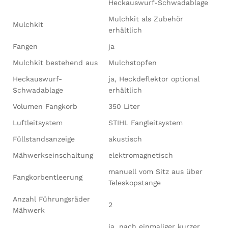
Heckauswurf-Schwadablage
Mulchkit als Zubehör
Mulchkit
erhältlich
Fangen
ja
Mulchkit bestehend aus
Mulchstopfen
Heckauswurf-
ja, Heckdeflektor optional
Schwadablage
erhältlich
Volumen Fangkorb
350 Liter
Luftleitsystem
STIHL Fangleitsystem
Füllstandsanzeige
akustisch
Mähwerkseinschaltung
elektromagnetisch
manuell vom Sitz aus über
Fangkorbentleerung
Teleskopstange
Anzahl Führungsräder
2
Mähwerk
ja, nach einmaliger kurzer