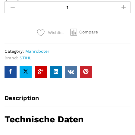
STIHL
Mähroboter
RMI
632
P
Compare
Wishlist
–
Modell
2022
Category:
Mähroboter
quantity
Brand:
STIHL
Description
Technische Daten