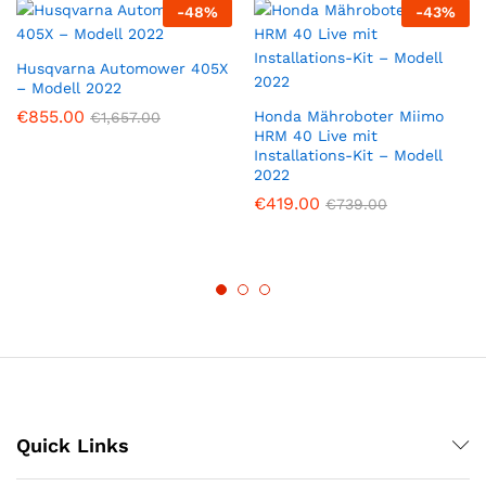
-
48
%
-
43
%
Husqvarna Automower 405X
– Modell 2022
€
855.00
Honda Mähroboter Miimo
€
1,657.00
HRM 40 Live mit
Installations-Kit – Modell
2022
€
419.00
€
739.00
Quick Links