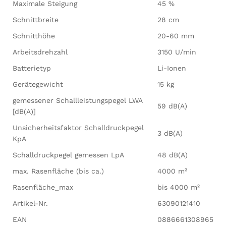
Maximale Steigung
45 %
Schnittbreite
28 cm
Schnitthöhe
20-60 mm
Arbeitsdrehzahl
3150 U/min
Batterietyp
Li-Ionen
Gerätegewicht
15 kg
gemessener Schallleistungspegel LWA
59 dB(A)
[dB(A)]
Unsicherheitsfaktor Schalldruckpegel
3 dB(A)
KpA
Schalldruckpegel gemessen LpA
48 dB(A)
max. Rasenfläche (bis ca.)
4000 m²
Rasenfläche_max
bis 4000 m²
Artikel-Nr.
63090121410
EAN
0886661308965