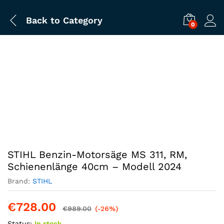
Back to
Category
0
STIHL Benzin-Motorsäge MS 311, RM,
Schienenlänge 40cm – Modell 2024
Brand:
STIHL
€
728.00
€
989.00
(-26%)
Status:
In stock