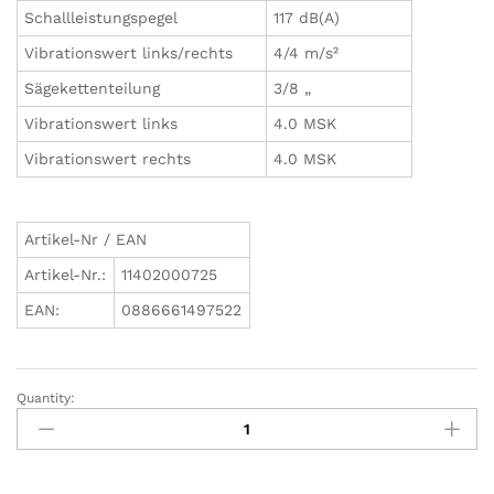
Schallleistungspegel
117 dB(A)
Vibrationswert links/rechts
4/4 m/s²
Sägekettenteilung
3/8 „
Vibrationswert links
4.0 MSK
Vibrationswert rechts
4.0 MSK
Artikel-Nr / EAN
Artikel-Nr.:
11402000725
EAN:
0886661497522
Quantity:
STIHL
Benzin-
Motorsäge
MS