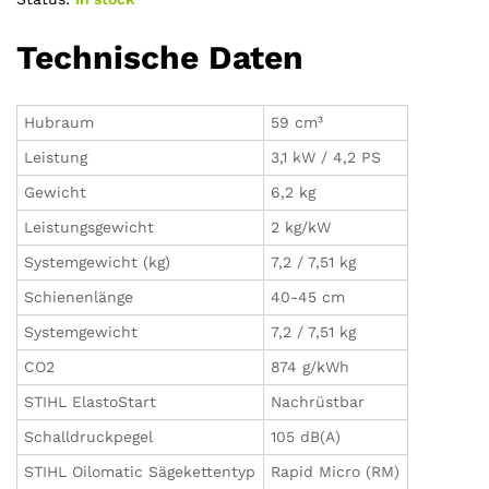
Technische Daten
Hubraum
59 cm³
Leistung
3,1 kW / 4,2 PS
Gewicht
6,2 kg
Leistungsgewicht
2 kg/kW
Systemgewicht (kg)
7,2 / 7,51 kg
Schienenlänge
40-45 cm
Systemgewicht
7,2 / 7,51 kg
CO2
874 g/kWh
STIHL ElastoStart
Nachrüstbar
Schalldruckpegel
105 dB(A)
STIHL Oilomatic Sägekettentyp
Rapid Micro (RM)