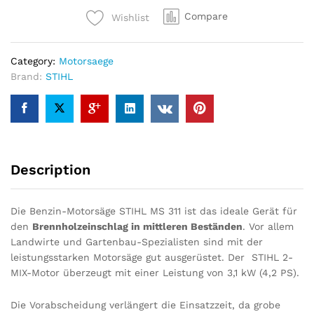
311,
Compare
Wishlist
RM,
Schienenlänge
40cm
Category:
Motorsaege
-
Brand:
STIHL
Modell
2024
quantity
Description
Die Benzin-Motorsäge STIHL MS 311 ist das ideale Gerät für
den
Brennholzeinschlag in mittleren Beständen
. Vor allem
Landwirte und Gartenbau-Spezialisten sind mit der
leistungsstarken Motorsäge gut ausgerüstet. Der STIHL 2-
MIX-Motor überzeugt mit einer Leistung von 3,1 kW (4,2 PS).
Die Vorabscheidung verlängert die Einsatzzeit, da grobe