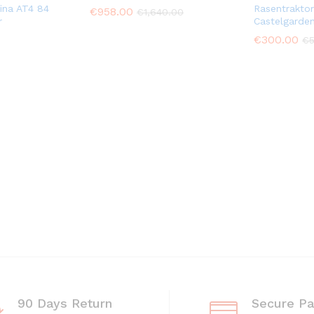
ina AT4 84
Rasentrakto
€
958.00
€
1,640.00
r
Castelgarde
€
300.00
€
90 Days Return
Secure P