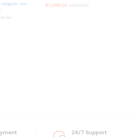
r-Adapter von
€
1,299.00
€
2,159.00
n
519.00
ayment
24/7 Support