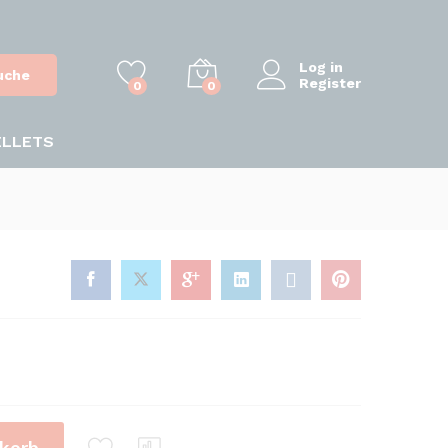
Log in
uche
Register
0
0
ELLETS
korb