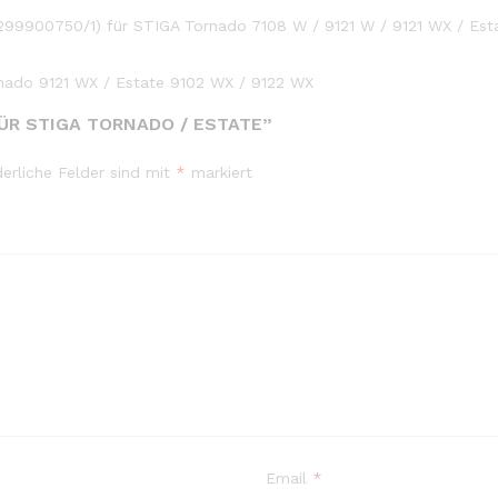
299900750/1) für STIGA Tornado 7108 W / 9121 W / 9121 WX / Est
nado 9121 WX / Estate 9102 WX / 9122 WX
ÜR STIGA TORNADO / ESTATE”
derliche Felder sind mit
*
markiert
Email
*