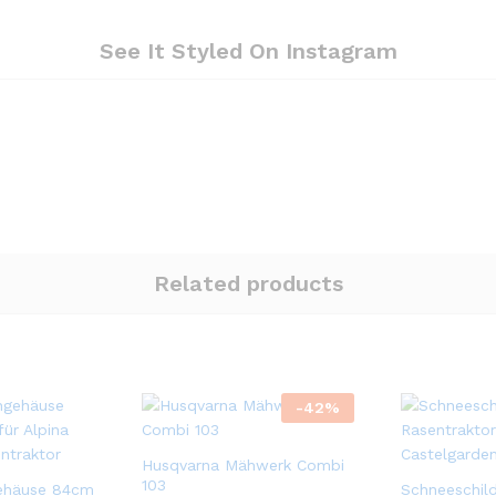
See It Styled On Instagram
Related products
-
42
%
Husqvarna Mähwerk Combi
103
ehäuse 84cm
Schneeschil