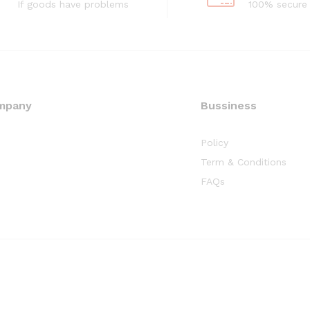
If goods have problems
100% secure
mpany
Bussiness
Policy
Term & Conditions
FAQs