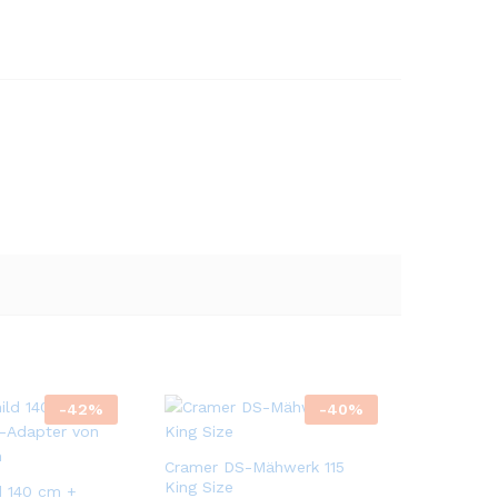
-
42
%
-
40
%
Cramer DS-Mähwerk 115
King Size
d 140 cm +