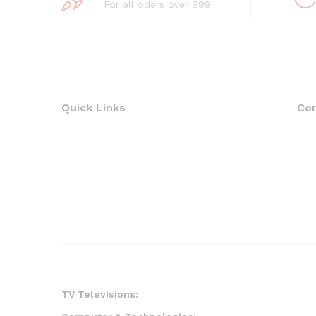
For all oders over $99
Quick Links
Co
TV Televisions: