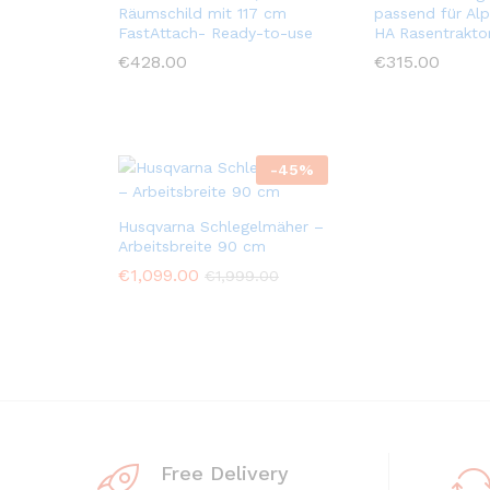
Räumschild mit 117 cm
passend für Alp
FastAttach- Ready-to-use
HA Rasentrakto
€
428.00
€
315.00
-
45
%
Husqvarna Schlegelmäher –
Arbeitsbreite 90 cm
€
1,099.00
€
1,999.00
Free Delivery