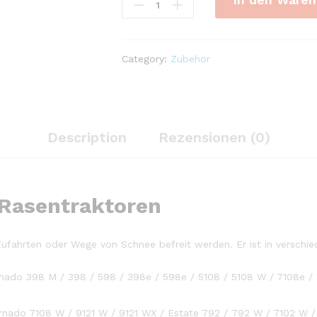
für
STIGA
Tornado
/
Category:
Zubehör
Estate
quantity
Description
Rezensionen (0)
 Rasentraktoren
fahrten oder Wege von Schnee befreit werden. Er ist in verschie
ado 398 M / 398 / 598 / 398e / 598e / 5108 / 5108 W / 7108e / S
rnado 7108 W / 9121 W / 9121 WX / Estate 792 / 792 W / 7102 W 