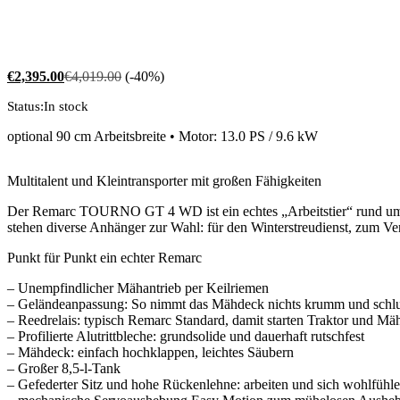
€
2,395.00
€
4,019.00
(-40%)
Status:
In stock
optional 90 cm Arbeitsbreite • Motor: 13.0 PS / 9.6 kW
Multitalent und Kleintransporter mit großen Fähigkeiten
Der Remarc TOURNO GT 4 WD ist ein echtes „Arbeitstier“ rund um H
stehen diverse Anhänger zur Wahl: für den Winterstreudienst, zum Ve
Punkt für Punkt ein echter Remarc
– Unempfindlicher Mähantrieb per Keilriemen
– Geländeanpassung: So nimmt das Mähdeck nichts krumm und schlu
– Reedrelais: typisch Remarc Standard, damit starten Traktor und M
– Profilierte Alutrittbleche: grundsolide und dauerhaft rutschfest
– Mähdeck: einfach hochklappen, leichtes Säubern
– Großer 8,5-l-Tank
– Gefederter Sitz und hohe Rückenlehne: arbeiten und sich wohlfühle