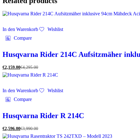
Related products
In den Warenkorb
Wishlist
Compare
Husqvarna Rider 214C Aufsitzmäher inkl
€
2,159.00
€
4,295.00
In den Warenkorb
Wishlist
Compare
Husqvarna Rider R 214C
€
2,596.00
€
3,990.00