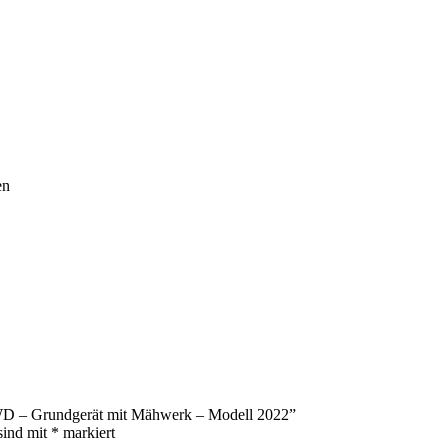
en
WD – Grundgerät mit Mähwerk – Modell 2022”
sind mit
*
markiert