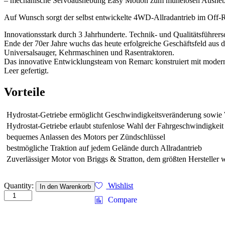
– mechanische Servoaushebung Easy Motion zum mühelosen Aushe
Auf Wunsch sorgt der selbst entwickelte 4WD-Allradantrieb im Off-R
Innovationsstark durch 3 Jahrhunderte. Technik- und Qualitätsführersc
Ende der 70er Jahre wuchs das heute erfolgreiche Geschäftsfeld aus d
Universalsauger, Kehrmaschinen und Rasentraktoren.
Das innovative Entwicklungsteam von Remarc konstruiert mit mode
Leer gefertigt.
Vorteile
Hydrostat-Getriebe ermöglicht Geschwindigkeitsveränderung sowie 
Hydrostat-Getriebe erlaubt stufenlose Wahl der Fahrgeschwindigkeit
bequemes Anlassen des Motors per Zündschlüssel
bestmögliche Traktion auf jedem Gelände durch Allradantrieb
Zuverlässiger Motor von Briggs & Stratton, dem größten Hersteller 
Remarc
Quantity:
Wishlist
In den Warenkorb
Allrad-
Compare
Frontmäher
TOURNO
GT