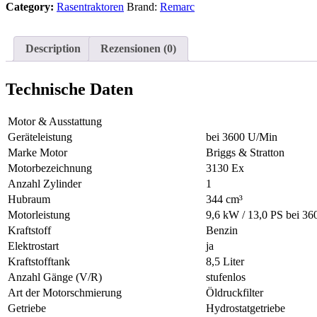
Category:
Rasentraktoren
Brand:
Remarc
4
WD
–
Grundgerät
Description
Rezensionen (0)
mit
Mähwerk
–
Technische Daten
Modell
2022
Motor & Ausstattung
quantity
Geräteleistung
bei 3600 U/Min
Marke Motor
Briggs & Stratton
Motorbezeichnung
3130 Ex
Anzahl Zylinder
1
Hubraum
344 cm³
Motorleistung
9,6 kW / 13,0 PS bei 3
Kraftstoff
Benzin
Elektrostart
ja
Kraftstofftank
8,5 Liter
Anzahl Gänge (V/R)
stufenlos
Art der Motorschmierung
Öldruckfilter
Getriebe
Hydrostatgetriebe