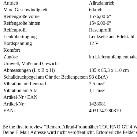
Antrieb
Allradantrieb
Max. Geschwindigkeit
6 km/h
Reifengröße vorne
15×6,00-6″
Reifengröße hinten
15×6,00-6″
Reifenprofil
Rasenprofil
Lenkübertragung
Lenkseile aus Edelstahl
Bordspannung
12 V
Komfort
Zugöse
im Lieferumfang enthalt
Umwelt, Maße und Gewicht
Abmessungen (L x B x H)
185 x 85,3 x 110 cm
Schalldruckpegel am Ohr der Bedienperson
98 dB(A)
Vibration am Lenkrad
2,5 m/s²
Vibration am Sitz
1,1 m/s²
Artikel-Nr / EAN
Artikel-Nr.:
1428081
EAN:
4031747280819
Be the first to review “Remarc Allrad-Frontmäher TOURNO GT 4 
Deine E-Mail-Adresse wird nicht veröffentlicht.
Erforderliche Felder 