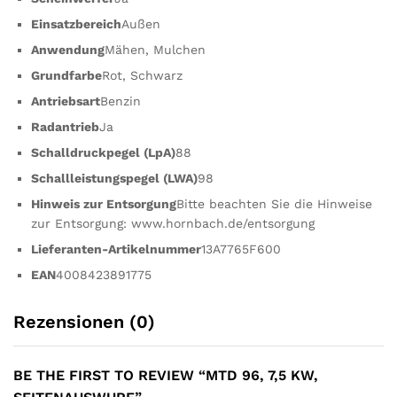
Einsatzbereich
Außen
Anwendung
Mähen, Mulchen
Grundfarbe
Rot, Schwarz
Antriebsart
Benzin
Radantrieb
Ja
Schalldruckpegel (LpA)
88
Schallleistungspegel (LWA)
98
Hinweis zur Entsorgung
Bitte beachten Sie die Hinweise
zur Entsorgung: www.hornbach.de/entsorgung
Lieferanten-Artikelnummer
13A7765F600
EAN
4008423891775
Rezensionen (0)
BE THE FIRST TO REVIEW “MTD 96, 7,5 KW,