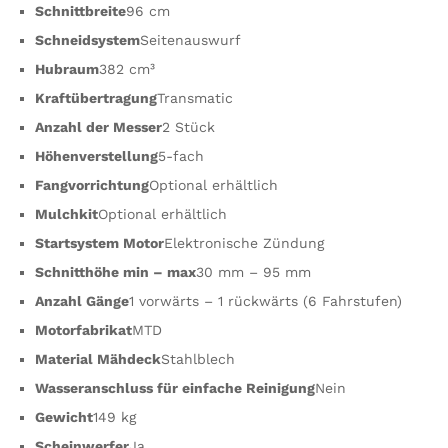
Schnittbreite
96 cm
Schneidsystem
Seitenauswurf
Hubraum
382 cm³
Kraftübertragung
Transmatic
Anzahl der Messer
2 Stück
Höhenverstellung
5-fach
Fangvorrichtung
Optional erhältlich
Mulchkit
Optional erhältlich
Startsystem Motor
Elektronische Zündung
Schnitthöhe min – max
30 mm – 95 mm
Anzahl Gänge
1 vorwärts – 1 rückwärts (6 Fahrstufen)
Motorfabrikat
MTD
Material Mähdeck
Stahlblech
Wasseranschluss für einfache Reinigung
Nein
Gewicht
149 kg
Scheinwerfer
Ja