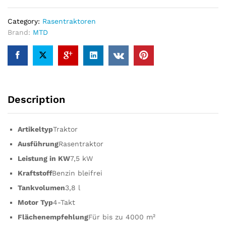
Category:
Rasentraktoren
Brand:
MTD
Description
Artikeltyp
Traktor
Ausführung
Rasentraktor
Leistung in KW
7,5 kW
Kraftstoff
Benzin bleifrei
Tankvolumen
3,8 l
Motor Typ
4-Takt
Flächenempfehlung
Für bis zu 4000 m²