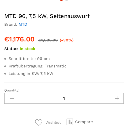
MTD 96, 7,5 kW, Seitenauswurf
Brand:
MTD
€
1,176.00
€
1,686.00
(-30%)
Status:
In stock
Schnittbreite: 96 cm
Kraftübertragung: Transmatic
Leistung in KW: 7,5 kW
Quantity:
MTD
96,
7,5
kW,
Seitenauswurf
Compare
Wishlist
quantity