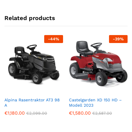
Related products
-
44
%
-
39
%
Alpina Rasentraktor AT3 98
Castelgarden XD 150 HD –
A
Modell 2023
€
1,180.00
€
1,580.00
€
2,099.00
€
2,587.00