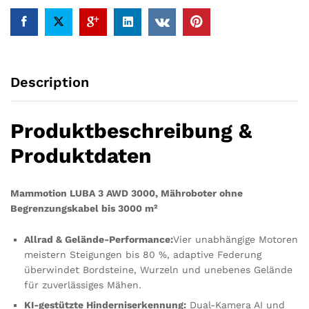
360
LiDAR
+
NetRTK
+
Description
Dual-
Kamera-
KI-
Produktbeschreibung &
Vision,
80%
Produktdaten
Steigung,
4G-
Modul,
Mammotion LUBA 3 AWD 3000, Mähroboter ohne
APP
Begrenzungskabel bis 3000 m²
quantity
Allrad & Gelände-Performance:
Vier unabhängige Motoren
meistern Steigungen bis 80 %, adaptive Federung
überwindet Bordsteine, Wurzeln und unebenes Gelände
für zuverlässiges Mähen.
KI-gestützte Hinderniserkennung:
Dual-Kamera AI und