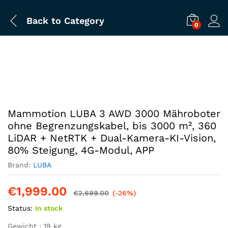
Back to
Category
0
Mammotion LUBA 3 AWD 3000 Mähroboter
ohne Begrenzungskabel, bis 3000 m², 360
LiDAR + NetRTK + Dual-Kamera-KI-Vision,
80% Steigung, 4G-Modul, APP
Brand:
LUBA
€
1,999.00
€
2,699.00
(-26%)
Status:
In stock
Gewicht : 19 kg