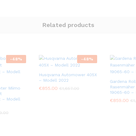
Related products
-
48
%
-
48
%
Husqvarna Automower 405X
– Modell 2022
Gardena Rob
Rasenmäher
€
855.00
ter Miimo
€
1,657.00
19065-60 – 
t
it – Modell
€
859.00
€
1
9.00