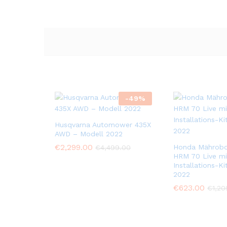
-
49
%
Husqvarna Automower 435X
AWD – Modell 2022
€
2,299.00
Honda Mährobo
€
4,499.00
HRM 70 Live mi
Installations-K
2022
€
623.00
€
1,20