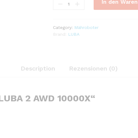
In den Waren
2
AWD
10000X
quantity
Category:
Mähroboter
Brand:
LUBA
Description
Rezensionen (0)
„LUBA 2 AWD 10000X“