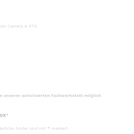
ision Camera & RTK
in unserer autorisierten Fachwerkstatt möglich
00X”
derliche Felder sind mit
*
markiert