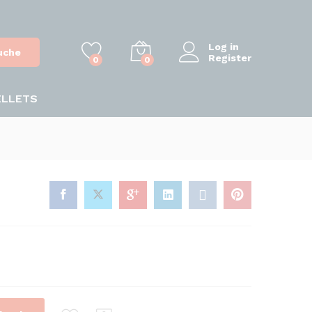
Log in
uche
Register
0
0
ELLETS