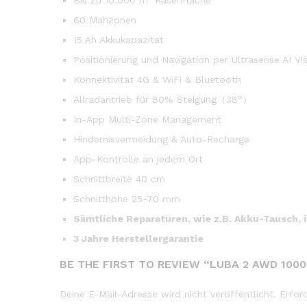
60 Mähzonen
15 Ah Akkukapazität
Positionierung und Navigation per Ultrasense AI V
Konnektivität 4G & WiFi & Bluetooth
Allradantrieb für 80% Steigung（38°）
In-App Multi-Zone Management
Hindernisvermeidung & Auto-Recharge
App-Kontrolle an jedem Ort
Schnittbreite 40 cm
Schnitthöhe 25-70 mm
Sämtliche Reparaturen, wie z.B. Akku-Tausch, 
3 Jahre Herstellergarantie
BE THE FIRST TO REVIEW “LUBA 2 AWD 100
Deine E-Mail-Adresse wird nicht veröffentlicht.
Erfor