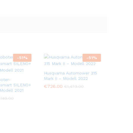
-
51
%
-
51
%
Husqvarna Automower 315
Mark II – Modell 2022
oter-
 smart SILENO+
€
726.00
€
1,479.00
Modell 2021
,749.00