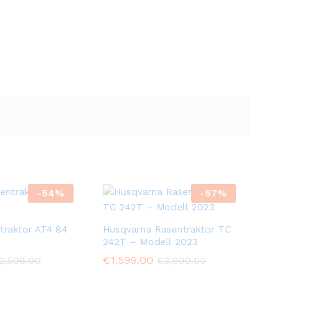
-
54
%
-
57
%
traktor AT4 84
Husqvarna Rasentraktor TC
242T – Modell 2023
€
1,599.00
2,598.00
€
3,699.00