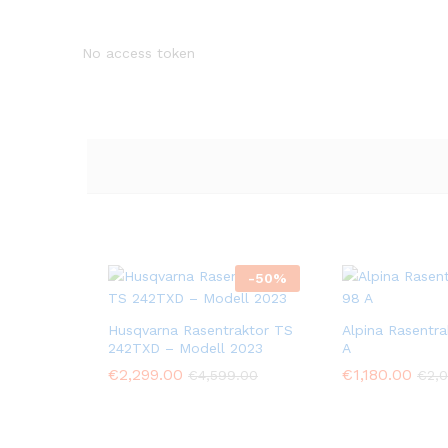
No access token
-
50
%
Husqvarna Rasentraktor TS
Alpina Rasentr
242TXD – Modell 2023
A
€
2,299.00
€
1,180.00
€
4,599.00
€
2,