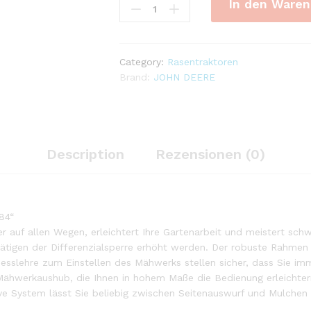
In den Waren
DEERE
Rasentraktor
X584
quantity
Category:
Rasentraktoren
Brand:
JOHN DEERE
Description
Rezensionen (0)
84“
er auf allen Wegen, erleichtert Ihre Gartenarbeit und meistert sch
tätigen der Differenzialsperre erhöht werden. Der robuste Rahmen 
esslehre zum Einstellen des Mähwerks stellen sicher, dass Sie imm
 Mähwerkaushub, die Ihnen in hohem Maße die Bedienung erleichter
ive System lässt Sie beliebig zwischen Seitenauswurf und Mulche