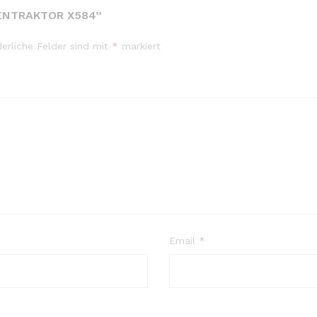
SENTRAKTOR X584”
derliche Felder sind mit
*
markiert
Email
*