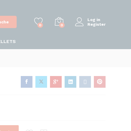
Log in
uche
Register
0
0
ELLETS