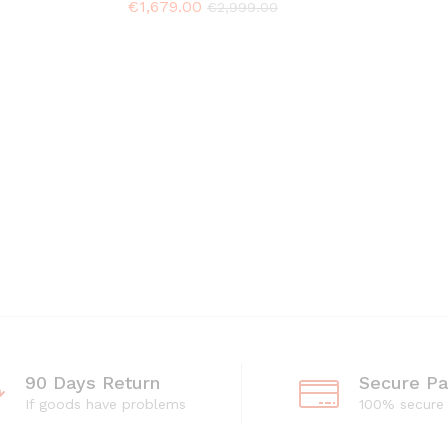
€
1,679.00
€
2,999.00
90 Days Return
Secure P
If goods have problems
100% secure