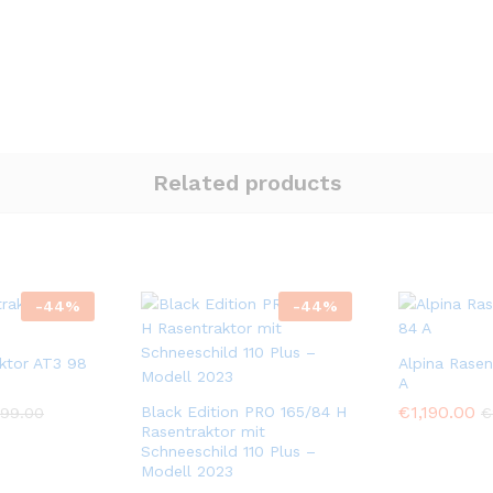
Related products
-
44
%
-
44
%
aktor AT3 98
Alpina Rasen
A
€
1,190.00
Black Edition PRO 165/84 H
099.00
€
Rasentraktor mit
Schneeschild 110 Plus –
Modell 2023