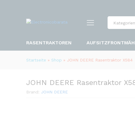
Kategorie
RASENTRAKTOREN
AUFSITZFRONTMÄH
Startseite
»
Shop
»
JOHN DEERE Rasentraktor X584
JOHN DEERE Rasentraktor X5
Brand:
JOHN DEERE