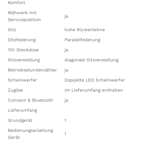
Komfort
Mähwerk mit
ja
Serviceposition
Sitz
hohe Rückenlehne
Sitzfederung
Parallelfederung
12V Steckdose
ja
Sitzverstellung
diagonale Sitzverstellung
Betriebsstundenzähler
ja
Scheinwerfer
Doppelte LED Scheinwerfer
Zugöse
im Lieferumfang enthalten
Connect & Bluetooth
ja
Lieferumfang
Grundgerät
1
Bedienungsanleitung
1
Gerät