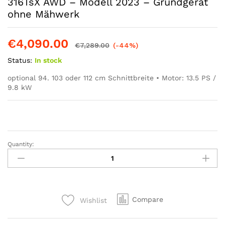
316TsX AWD – Modell 2023 – Grundgerät
ohne Mähwerk
€
4,090.00
€
7,289.00
(-44%)
Status:
In stock
optional 94. 103 oder 112 cm Schnittbreite • Motor: 13.5 PS /
9.8 kW
Quantity:
Husqvarna
Profi
Allrad-
Frontmäher
R
Compare
Wishlist
316TsX
AWD
–