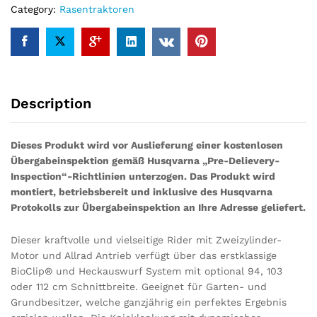
Category:
Rasentraktoren
Modell
2023
–
Grundgerät
ohne
Mähwerk
Description
quantity
Dieses Produkt wird vor Auslieferung einer kostenlosen
Übergabeinspektion gemäß Husqvarna „Pre-Delievery-
Inspection“-Richtlinien unterzogen. Das Produkt wird
montiert, betriebsbereit und inklusive des Husqvarna
Protokolls zur Übergabeinspektion an Ihre Adresse geliefert.
Dieser kraftvolle und vielseitige Rider mit Zweizylinder-
Motor und Allrad Antrieb verfügt über das erstklassige
BioClip® und Heckauswurf System mit optional 94, 103
oder 112 cm Schnittbreite. Geeignet für Garten- und
Grundbesitzer, welche ganzjährig ein perfektes Ergebnis