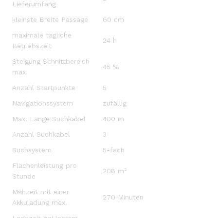
Lieferumfang
kleinste Breite Passage
60 cm
maximale tägliche
24 h
Betriebszeit
Steigung Schnittbereich
45 %
max.
Anzahl Startpunkte
5
Navigationssystem
zufällig
Max. Länge Suchkabel
400 m
Anzahl Suchkabel
3
Suchsystem
5-fach
Flächenleistung pro
208 m²
Stunde
Mähzeit mit einer
270 Minuten
Akkuladung max.
Ladezeit bei leerem