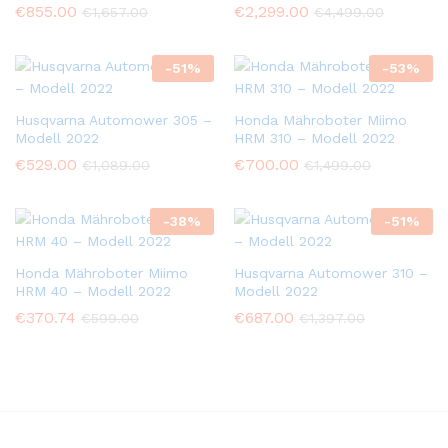
€
855.00
€
2,299.00
€
1,657.00
€
4,499.00
-
51
%
-
53
%
Husqvarna Automower 305 –
Honda Mähroboter Miimo
Modell 2022
HRM 310 – Modell 2022
€
529.00
€
700.00
€
1,089.00
€
1,499.00
-
38
%
-
51
%
Honda Mähroboter Miimo
Husqvarna Automower 310 –
HRM 40 – Modell 2022
Modell 2022
€
370.74
€
687.00
€
599.00
€
1,397.00