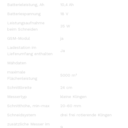
Batterieleistung, Ah
10,4 Ah
Batteriespannung
18 V
Leistungsaufnahme
35 W
beim Schneiden
GSM-Modul
ja
Ladestation im
Ja
Lieferumfang enthalten
Mähdaten
maximale
5000 m²
Flächenleistung
Schnittbreite
24 cm
Messertyp
kleine Klingen
Schnitthöhe, min-max
20-60 mm
Schneidsystem
drei frei rotierende Klingen
zusätzliche Messer im
9