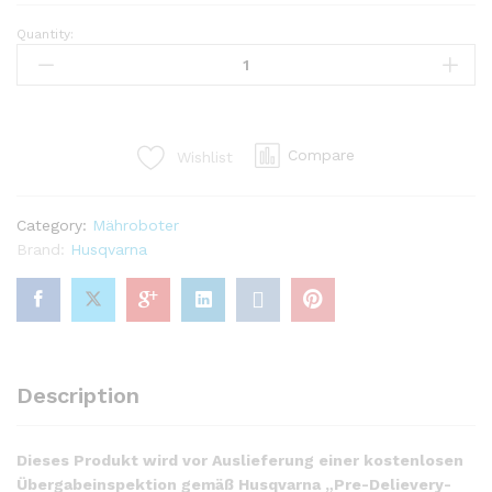
Quantity:
Husqvarna
Automower
450X
–
Modell
Compare
Wishlist
2022
Neu
quantity
Category:
Mähroboter
Brand:
Husqvarna
Description
Dieses Produkt wird vor Auslieferung einer kostenlosen
Übergabeinspektion gemäß Husqvarna „Pre-Delievery-