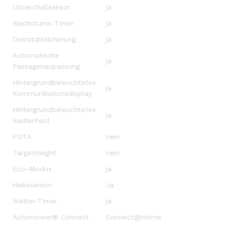
Ultraschallsensor
ja
Wachstums-Timer
ja
Diebstahlsicherung
ja
Automatische
ja
Passagenanpassung
Hintergrundbeleuchtetes
ja
Kommunikationsdisplay
Hintergrundbeleuchtetes
ja
Bedienfeld
FOTA
nein
TargetHeight
nein
Eco-Modus
ja
Hebesensor
Ja
Wetter-Timer
ja
Automower® Connect
Connect@Home