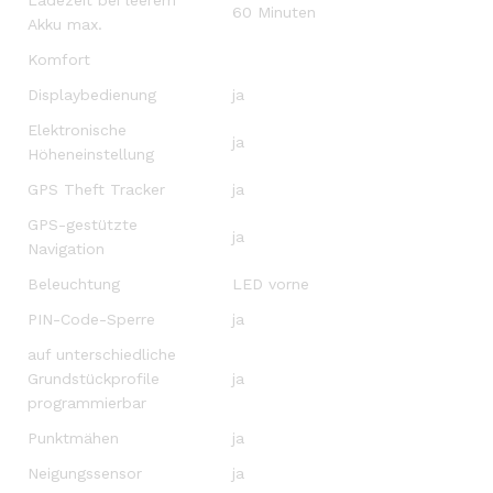
60 Minuten
Akku max.
Komfort
Displaybedienung
ja
Elektronische
ja
Höheneinstellung
GPS Theft Tracker
ja
GPS-gestützte
ja
Navigation
Beleuchtung
LED vorne
PIN-Code-Sperre
ja
auf unterschiedliche
Grundstückprofile
ja
programmierbar
Punktmähen
ja
Neigungssensor
ja