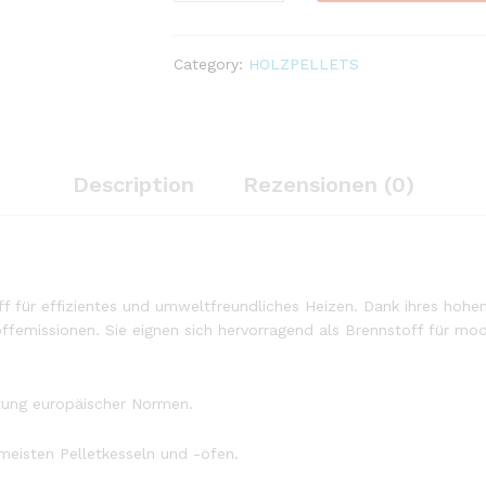
PremiumDINplus
A1
quantity
Category:
HOLZPELLETS
Description
Rezensionen (0)
 für effizientes und umweltfreundliches Heizen. Dank ihres hohen
ffemissionen. Sie eignen sich hervorragend als Brennstoff für mo
ltung europäischer Normen.
eisten Pelletkesseln und -öfen.