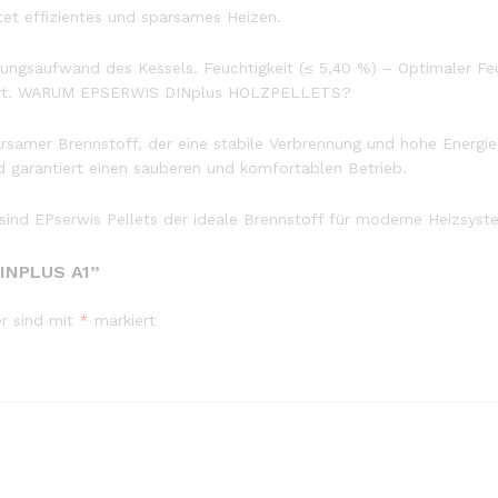
et effizientes und sparsames Heizen.
gungsaufwand des Kessels. Feuchtigkeit (≤ 5,40 %) – Optimaler Feu
sport. WARUM EPSERWIS DINplus HOLZPELLETS?
parsamer Brennstoff, der eine stabile Verbrennung und hohe Energie
d garantiert einen sauberen und komfortablen Betrieb.
sind EPserwis Pellets der ideale Brennstoff für moderne Heizsyste
INPLUS A1”
er sind mit
*
markiert