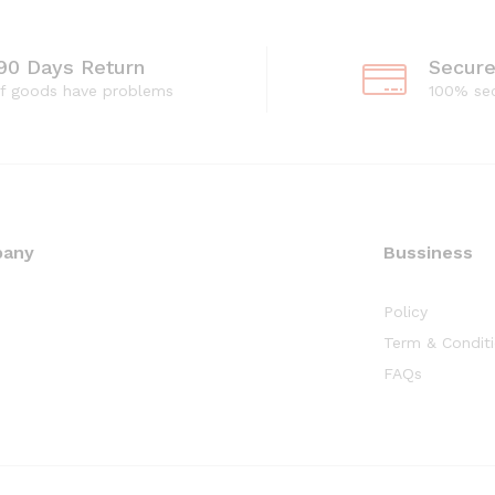
90 Days Return
Secur
If goods have problems
100% se
pany
Bussiness
Policy
Term & Condit
FAQs