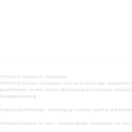
EPSERWIS DINplus A1 Holzpellets
EPSERWIS DINplus Holzpellets sind ein hochwertiger Biobrennstoff
gewährleisten sie eine stabile Verbrennung und minimale Schadsto
Energieeinsparung.
DINplus-Zertifizierung – Bestätigung höchster Qualität und Einha
Pelletdurchmesser (6 mm) – Standardgröße, kompatibel mit den m