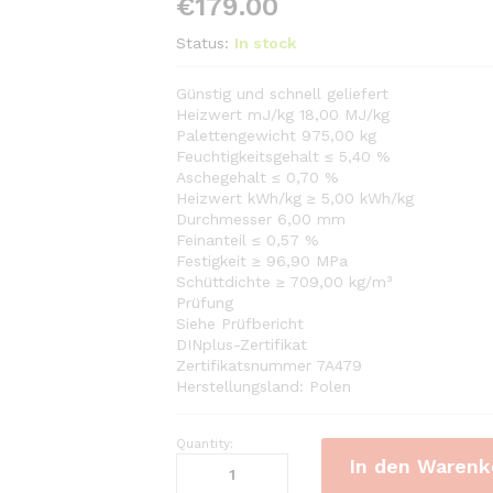
€
179.00
Status:
In stock
Günstig und schnell geliefert
Heizwert mJ/kg 18,00 MJ/kg
Palettengewicht 975,00 kg
Feuchtigkeitsgehalt ≤ 5,40 %
Aschegehalt ≤ 0,70 %
Heizwert kWh/kg ≥ 5,00 kWh/kg
Durchmesser 6,00 mm
Feinanteil ≤ 0,57 %
Festigkeit ≥ 96,90 MPa
Schüttdichte ≥ 709,00 kg/m³
Prüfung
Siehe Prüfbericht
DINplus-Zertifikat
Zertifikatsnummer 7A479
Herstellungsland: Polen
Quantity:
Holzpellets
In den Warenk
EP