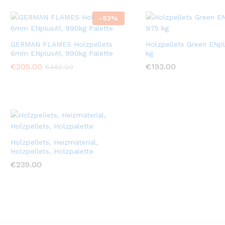
-
53
%
GERMAN FLAMES Holzpellets
Holzpellets Green ENpl
6mm ENplusA1, 990kg Palette
kg
€
205.00
€
193.00
€
440.00
Holzpellets, Heizmaterial,
Holzpellets, Holzpalette
€
239.00