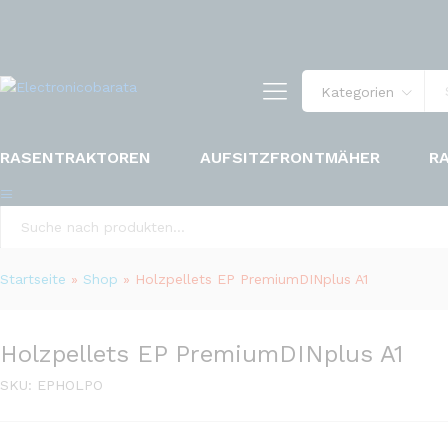
Kategorien
RASENTRAKTOREN
AUFSITZFRONTMÄHER
R
Kategorien
Startseite
»
Shop
»
Holzpellets EP PremiumDINplus A1
Holzpellets EP PremiumDINplus A1
SKU:
EPHOLPO