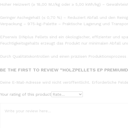
Hoher Heizwert (≥ 18,00 MJ/kg oder ≥ 5,00 kWh/kg) – Gewährleist
Geringer Aschegehalt (≤ 0,70 %) – Reduziert Abfall und den Reini
Verpackung – 975-kg-Palette – Praktische Lagerung und Tran
EPserwis DINplus Pellets sind ein ökologischer, effizienter und s
Feuchtigkeitsgehalts erzeugt das Produkt nur minimalen Abfall un
Durch Qualitätskontrollen und einen präzisen Produktionsprozess 
BE THE FIRST TO REVIEW “HOLZPELLETS EP PREMIUMD
Deine E-Mail-Adresse wird nicht veröffentlicht.
Erforderliche Feld
Your rating of this product