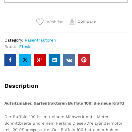
Aufsitzmäher
Buffalo
100
Compare
Wishlist
AWD
BPHPX2
–
Category:
Rasentraktoren
Modell
Brand:
Etesia
2022
quantity
Description
Aufsitzmäher, Gartentraktoren Buffalo 100: die neue Kraft!
Der Buffalo 100 ist mit einem Mähwerk mit 1 Meter
Schnittbreite und einem Perkins Diesel-Dreizylindermotor
mit 20 PS ausgestattet.Der Buffalo 100 hat einen hohen