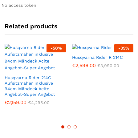
No access token
Related products
-
50
%
-
35
%
Husqvarna Rider R 214C
€
2,596.00
€
3,990.00
Husqvarna Rider 214C
Aufsitzmäher inklusive
94cm Mähdeck Acite
Angebot-Super Angebot
€
2,159.00
€
4,295.00