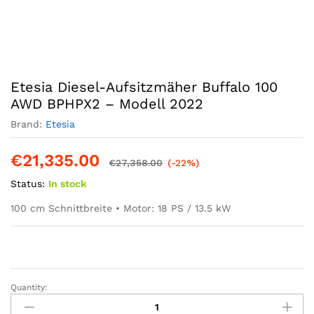
Etesia Diesel-Aufsitzmäher Buffalo 100
AWD BPHPX2 – Modell 2022
Brand:
Etesia
€
21,335.00
€
27,358.00
(-22%)
Status:
In stock
100 cm Schnittbreite • Motor: 18 PS / 13.5 kW
Quantity:
Etesia
Diesel-