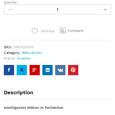
Quantity:
Dreame
Mähroboter
A2
3000
quantity
Compare
Wishlist
SKU:
DREA23000
Category:
Mähroboter
Brand:
Dreame
Description
Intelligentes Mähen in Perfektion