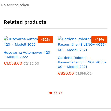
No access token
Related products
-
52
%
-
49
%
Husqvarna Automower 420
– Modell 2022
Gardena Roboter-
Rasenmäher SILENO+ 4055-
€
1,058.00
€
2,192.00
60 – Modell 2021
€
820.00
€
1,599.00