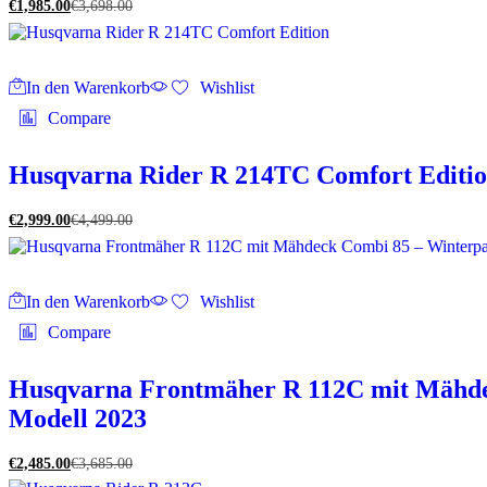
€
1,985.00
€
3,698.00
In den Warenkorb
Wishlist
Compare
Husqvarna Rider R 214TC Comfort Editi
€
2,999.00
€
4,499.00
In den Warenkorb
Wishlist
Compare
Husqvarna Frontmäher R 112C mit Mähdec
Modell 2023
€
2,485.00
€
3,685.00