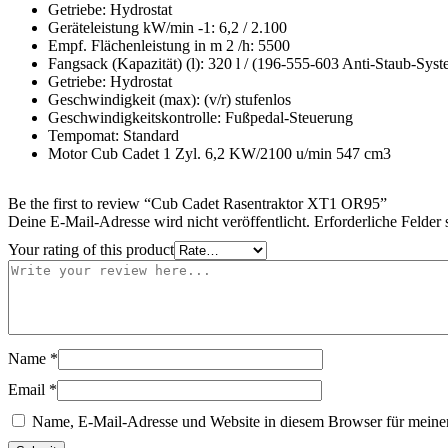
Getriebe: Hydrostat
Geräteleistung kW/min -1: 6,2 / 2.100
Empf. Flächenleistung in m 2 /h: 5500
Fangsack (Kapazität) (l): 320 l / (196-555-603 Anti-Staub-Syst
Getriebe: Hydrostat
Geschwindigkeit (max): (v/r) stufenlos
Geschwindigkeitskontrolle: Fußpedal-Steuerung
Tempomat: Standard
Motor Cub Cadet 1 Zyl. 6,2 KW/2100 u/min 547 cm3
Be the first to review “Cub Cadet Rasentraktor XT1 OR95”
Deine E-Mail-Adresse wird nicht veröffentlicht.
Erforderliche Felder 
Your rating of this product
Name
*
Email
*
Name, E-Mail-Adresse und Website in diesem Browser für meine