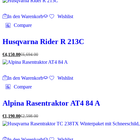
In den Warenkorb
Wishlist
Compare
Husqvarna Rider R 213C
€
4,150.00
€
6,694.00
In den Warenkorb
Wishlist
Compare
Alpina Rasentraktor AT4 84 A
€
1,190.00
€
2,598.00
In den Warenkorb
Wishlist