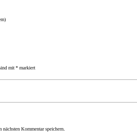
em)
sind mit
*
markiert
n nächsten Kommentar speichern.