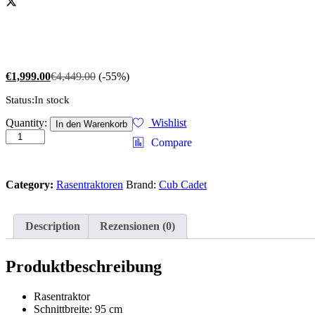
€
1,999.00
€
4,449.00
(-55%)
Status:
In stock
Cub
Quantity:
Wishlist
In den Warenkorb
Cadet
Compare
Rasentraktor
XT1
OR95
Category:
Rasentraktoren
Brand:
Cub Cadet
quantity
Description
Rezensionen (0)
Produktbeschreibung
Rasentraktor
Schnittbreite: 95 cm