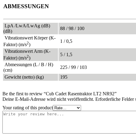
ABMESSUNGEN
LpA /LwA/LwAg (dB)
88 / 98 / 100
(dB)
Vibrationswert Körper (K-
1 / 0,5
2
Faktor) (m/s
)
Vibrationswert Arm (K-
5 / 1,5
2
Faktor) (m/s
)
Abmessungen (L / B / H)
225 / 99 / 103
(cm)
Gewicht (netto) (kg)
195
Be the first to review “Cub Cadet Rasentraktor LT2 NR92”
Deine E-Mail-Adresse wird nicht veröffentlicht.
Erforderliche Felder 
Your rating of this product