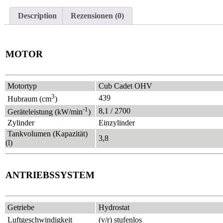
Description
Rezensionen (0)
MOTOR
Motortyp
Cub Cadet OHV
3
439
Hubraum (cm
)
-1
8,1 / 2700
Geräteleistung (kW/min
)
Zylinder
Einzylinder
Tankvolumen (Kapazität)
3,8
(l)
ANTRIEBSSYSTEM
Getriebe
Hydrostat
Luftgeschwindigkeit
(v/r) stufenlos