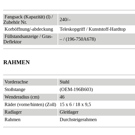
Fangsack (Kapazität) (l) /
240/–
Zubehör Nr.
Korböffnung/-abdeckung
Teleskopgriff / Kunststoff-Hardtop
Füllstandsanzeige / Gras-
– / (196-750A678)
Deflektor
RAHMEN
Vorderachse
Stahl
Stoßstange
(OEM-196B603)
Wenderadius (cm)
46
Räder (vorne/hinten) (Zoll)
15 x 6 / 18 x 9,5
Radlager
Gleitlager
Rahmen
Durchsteigerahmen