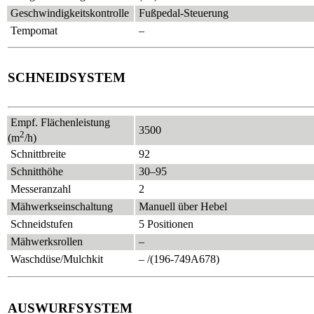
Geschwindigkeitskontrolle
Fußpedal-Steuerung
Tempomat
–
SCHNEIDSYSTEM
Empf. Flächenleistung
3500
2
(m
/h)
Schnittbreite
92
Schnitthöhe
30–95
Messeranzahl
2
Mähwerkseinschaltung
Manuell über Hebel
Schneidstufen
5 Positionen
Mähwerksrollen
–
Waschdüse/Mulchkit
– /(196-749A678)
AUSWURFSYSTEM