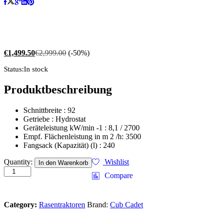
€
1,499.50
€
2,999.00
(-50%)
Status:
In stock
Produktbeschreibung
Schnittbreite : 92
Getriebe : Hydrostat
Geräteleistung kW/min -1 : 8,1 / 2700
Empf. Flächenleistung in m 2 /h: 3500
Fangsack (Kapazität) (l) : 240
Cub
Quantity:
Wishlist
In den Warenkorb
Cadet
Compare
Rasentraktor
LT2
NR92
Category:
Rasentraktoren
Brand:
Cub Cadet
quantity