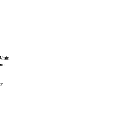
U/min
rpm
er
g