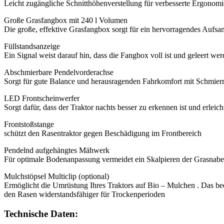
Leicht zugängliche Schnitthöhenverstellung für verbesserte Ergonomie
Große Grasfangbox mit 240 l Volumen
Die große, effektive Grasfangbox sorgt für ein hervorragendes Auf
Füllstandsanzeige
Ein Signal weist darauf hin, dass die Fangbox voll ist und geleert wer
Abschmierbare Pendelvorderachse
Sorgt für gute Balance und herausragenden Fahrkomfort mit Schmier
LED Frontscheinwerfer
Sorgt dafür, dass der Traktor nachts besser zu erkennen ist und erleic
Frontstoßstange
schützt den Rasentraktor gegen Beschädigung im Frontbereich
Pendelnd aufgehängtes Mähwerk
Für optimale Bodenanpassung vermeidet ein Skalpieren der Grasnabe
Mulchstöpsel Multiclip (optional)
Ermöglicht die Umrüstung Ihres Traktors auf Bio – Mulchen . Das bede
den Rasen widerstandsfähiger für Trockenperioden
Technische Daten: