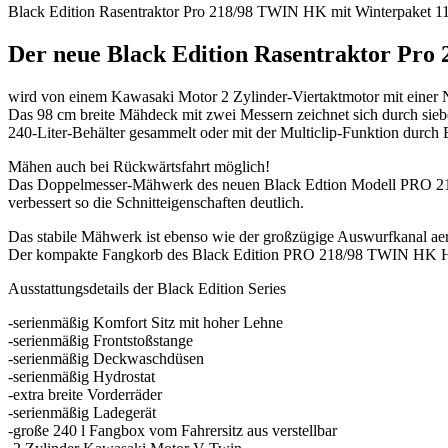
quantity
Black Edition Rasentraktor Pro 218/98 TWIN HK mit Winterpaket 11
Der neue Black Edition Rasentraktor Pro
wird von einem Kawasaki Motor 2 Zylinder-Viertaktmotor mit einer N
Das 98 cm breite Mähdeck mit zwei Messern zeichnet sich durch sieb
240-Liter-Behälter gesammelt oder mit der Multiclip-Funktion durch
Mähen auch bei Rückwärtsfahrt möglich!
Das Doppelmesser-Mähwerk des neuen Black Edtion Modell PRO 218/
verbessert so die Schnitteigenschaften deutlich.
Das stabile Mähwerk ist ebenso wie der großzügige Auswurfkanal aer
Der kompakte Fangkorb des Black Edition PRO 218/98 TWIN HK Hydro
Ausstattungsdetails der Black Edition Series
-serienmäßig Komfort Sitz mit hoher Lehne
-serienmäßig Frontstoßstange
-serienmäßig Deckwaschdüsen
-serienmäßig Hydrostat
-extra breite Vorderräder
-serienmäßig Ladegerät
-große 240 l Fangbox vom Fahrersitz aus verstellbar