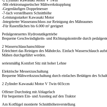
-2 Zylinder Kawasaki Motor V Twin
-Mit elektromagnetischer Mähwerkskupplung
-Gegenläufigen Doppelmesser
-7-fach verstellbaren Schnitthöhe
-Leistungsstarker Kawasaki Motor
-Integrierter Wasseranschluss zur Reinigung des Mähraumes
-Für Rasenflächen bis 6.000 m² geeignet
Pedalgesteuertes Hydrostatikgetriebe
Bequeme Geschwindigkeits- und Richtungskontrolle durch pedalgeste
2 Wasserschlauchanschlüsse
Erleichtert das Reinigen des Mähdecks. Einfach Wasserschlauch aufst
Mähen durchgeführt werden.
serienmäßig Komfort Sitz mit hoher Lehne
Elektrische Messerzuschaltung
Bequeme Mähwerkszuschaltung durch einfaches Betätigen des Schalt
2 Zylinder Kawasaki Motor V Twin 603ccm
Offener Durchstieg mit Ablagefach
Für bequemen Ein- und Ausstieg auf den Traktor
Am Kotflügel montierte Schnitthöhenverstellung