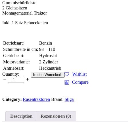
Gummischürfleiste
2 Gleitspitzen
Montagematerial Traktor
Inkl. 1 Satz Schneeketten
Betriebsart:
Benzin
Schnittbreite in cm:
98 – 110
Getriebeart:
Hydrostat
Motorvariante:
2 Zylinder
Antriebsart:
Heckantrieb
Black
Quantity:
Wishlist
In den Warenkorb
Edition
Compare
Rasentraktor
Pro
218/98
Category:
Rasentraktoren
Brand:
Stiga
TWIN
HK
mit
Winterpaket
Description
Rezensionen (0)
110
Plus