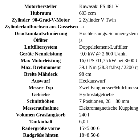
Motorhersteller
Kawasaki FS 481 V
Hubraum
603 ccm
Zylinder 90-Grad-V-Motor
2 Zylinder V Twin
Zylinderlaufbuchsen aus Gusseisen
ja
Druckumlaufschmierung
Hochleistungs-Schmiersystem
Ölfilter
ja
Luftfiltersystem
Doppelelement-Luftfilter
Geräte Nennleistung
9,0 kW @ 2.600 U/min
Max Motorleistung
16,0 PS /11,75 kW bei 3600 
Max. Drehmoment
39.1 Nm (28.3 ft.lbs) / 2200 
Breite Mähdeck
98 cm
Auswurf
Heckauswurf
Messer Typ
Zwei Fangmesser/Mulchmess
Getriebe
Hydrostatgetriebe
Schnitthöhen
7 Positionen, 28 – 80 mm
Messeraufnahme
Elektromagnetische Kupplun
Volumen Grasfangkorb
240 l
Tankinhalt
6,0 l
Radergröße vorne
15×5.00-6
Radgröße hinten
18×8.50-8