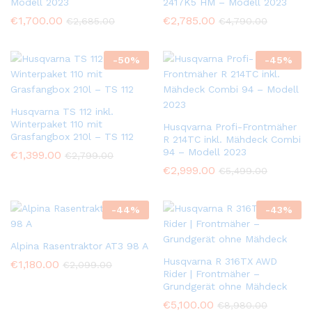
Modell 2023
2417K5 HM – Modell 2023
€
1,700.00
€
2,785.00
€
2,685.00
€
4,790.00
-
50
%
-
45
%
Husqvarna TS 112 inkl.
Winterpaket 110 mit
Husqvarna Profi-Frontmäher
Grasfangbox 210l – TS 112
R 214TC inkl. Mähdeck Combi
94 – Modell 2023
€
1,399.00
€
2,799.00
€
2,999.00
€
5,499.00
-
44
%
-
43
%
Alpina Rasentraktor AT3 98 A
Husqvarna R 316TX AWD
€
1,180.00
€
2,099.00
Rider | Frontmäher –
Grundgerät ohne Mähdeck
€
5,100.00
€
8,980.00