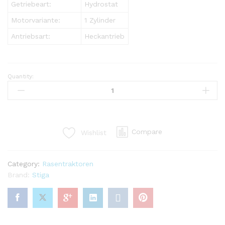
Getriebeart:
Hydrostat
Motorvariante:
1 Zylinder
Antriebsart:
Heckantrieb
Quantity:
Black
Edition
PRO
165/84
H
Compare
Wishlist
Rasentraktor
mit
Schneeschild
Category:
Rasentraktoren
110
Brand:
Stiga
Plus
quantity