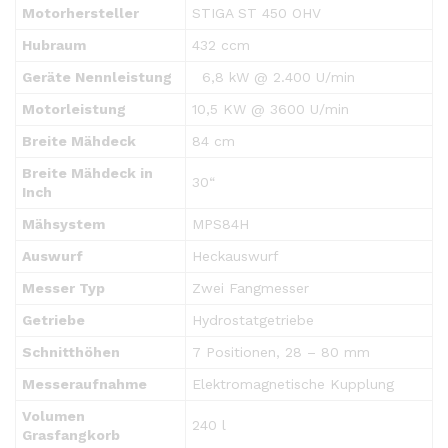
Motorhersteller
STIGA ST 450 OHV
Hubraum
432 ccm
Geräte Nennleistung
6,8 kW @ 2.400 U/min
Motorleistung
10,5 KW @ 3600 U/min
Breite Mähdeck
84 cm
Breite Mähdeck in
30“
Inch
Mähsystem
MPS84H
Auswurf
Heckauswurf
Messer Typ
Zwei Fangmesser
Getriebe
Hydrostatgetriebe
Schnitthöhen
7 Positionen, 28 – 80 mm
Messeraufnahme
Elektromagnetische Kupplung
Volumen
240 l
Grasfangkorb