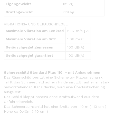
Eigengewicht
181 kg
Bruttogewicht
228 kg
VIBRATIONS- UND GERÄUSCHPEGEL
Maximale Vibration am Lenkrad
6,37 m/sï¿½
Maximale Vibration am Sitz
1,06 m/s²
Geräuschpegel gemessen
100 dB(A)
Geräuschpegel garantiert
100 dB(A)
Schneeschild Standard Plus 110 – mit Anbaurahmen
Das Räumschild besitzt eine Sicherheits- Klappmechanik.
Trifft das Schneeschild auf ein Hindernis, z.B. auf einen stark
hervorstehenden Kanaldeckel, wird eine Überlastsicherung
ausgelöst.
Das Schild klappt nahezu ohne Kraftaufwand aus dem
Gefahrenbereich.
Das Schneeräumschild hat eine Breite von 1,10 m ( 110 cm )
Höhe ca 0,40m ( 40 cm )