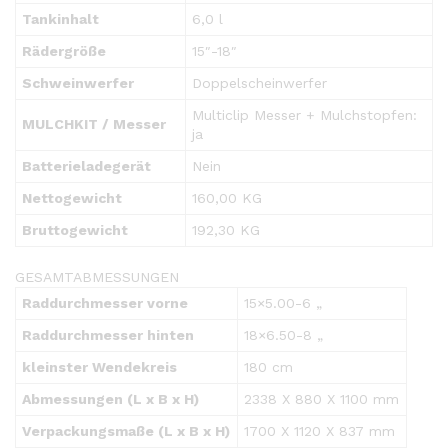
Tankinhalt
6,0 l
Rädergröße
15″-18″
Schweinwerfer
Doppelscheinwerfer
Multiclip Messer + Mulchstopfen:
MULCHKIT / Messer
ja
Batterieladegerät
Nein
Nettogewicht
160,00 KG
Bruttogewicht
192,30 KG
GESAMTABMESSUNGEN
Raddurchmesser vorne
15×5.00-6 „
Raddurchmesser hinten
18×6.50-8 „
kleinster Wendekreis
180 cm
Abmessungen (L x B x H)
2338 X 880 X 1100 mm
Verpackungsmaße (L x B x H)
1700 X 1120 X 837 mm