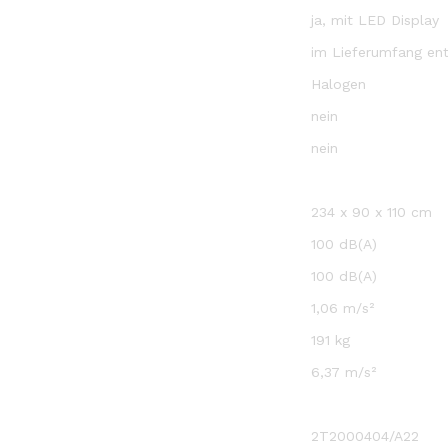
ja, mit LED Display
im Lieferumfang ent
Halogen
nein
nein
234 x 90 x 110 cm
100 dB(A)
100 dB(A)
1,06 m/s²
191 kg
6,37 m/s²
2T2000404/A22