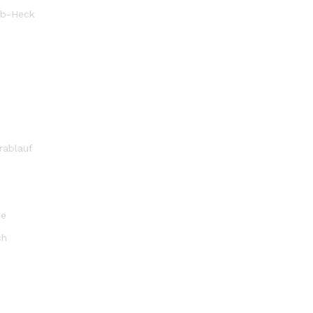
rb-Heck
rablauf
be
ch