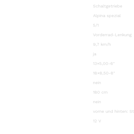
Schaltgetriebe
Alpina spezial
5/1
Vorderrad-Lenkung
9,7 km/h
ja
13×5,00-6″
18×8,50-8″
nein
180 cm
nein
vorne und hinten: St
12 V