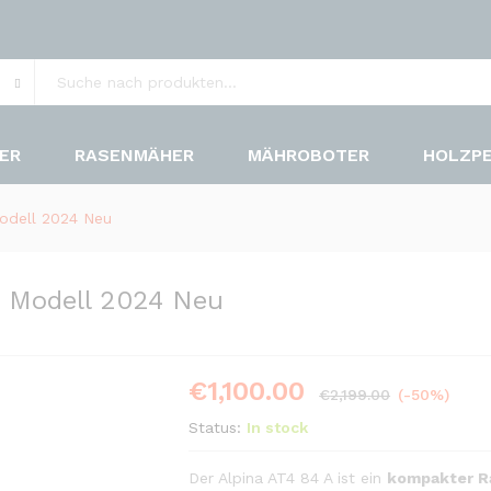
n
ER
RASENMÄHER
MÄHROBOTER
HOLZP
Modell 2024 Neu
– Modell 2024 Neu
€
1,100.00
€
2,199.00
(-50%)
Status:
In stock
Der Alpina AT4 84 A ist ein
kompakter R