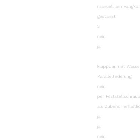
manuell am Fangko
gestanzt
2
nein
ja
klappbar, mit Wasse
Parallelfederung
nein
per Feststellschrau
als Zubehör erhältli
ja
ja
nein