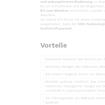
und unkomplizierte Bedienung
zu über
84 cm Schnittbreite und die Möglichkeit
Kit zum Mulchen
umzurüsten, machen die
Maschine.
Der Alpina AT4 84 ist mit einem modern
ausgestattet. Dank der
OHV-Technologi
kraftstoffsparend.
Vorteile
bequemes Anlassen des Motors per Z
einfaches Reinigen des Mähwerks üb
Bei vollem Fangkorb ertönt ein Warns
Mulchkit optional erhältlich: Das Schn
natürlicher, biologischer Dünger auf
vorteilhaft in wachstumsstarken Perio
Die Führungsräder am Mähwerk verhi
Gelände.