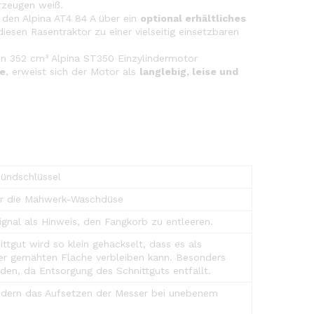
zeugen weiß.
, den Alpina AT4 84 A über ein
optional erhältliches
sen Rasentraktor zu einer vielseitig einsetzbaren
en 352 cm³ Alpina ST350 Einzylindermotor
e
, erweist sich der Motor als
langlebig, leise und
ündschlüssel
er die Mähwerk-Waschdüse
ignal als Hinweis, den Fangkorb zu entleeren.
ittgut wird so klein gehäckselt, dass es als
 der gemähten Fläche verbleiben kann. Besonders
den, da Entsorgung des Schnittguts entfällt.
ndern das Aufsetzen der Messer bei unebenem