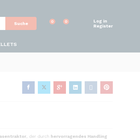
Log in
0
0
Suche
Register
ELLETS
asentraktor
, der durch
hervorragendes Handling