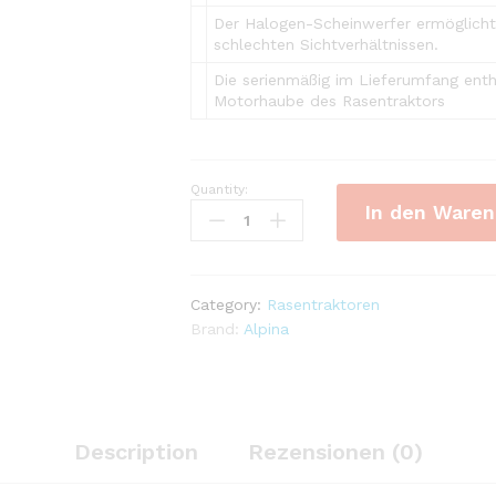
Der Halogen-Scheinwerfer ermöglicht
schlechten Sichtverhältnissen.
Die serienmäßig im Lieferumfang enth
Motorhaube des Rasentraktors
Quantity:
Alpina
In den Waren
Rasentraktor
AT4
84
A
Category:
Rasentraktoren
-
Brand:
Alpina
Modell
2024
Neu
quantity
Description
Rezensionen (0)