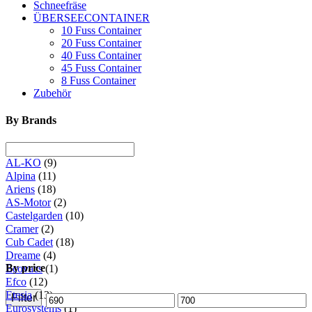
Schneefräse
ÜBERSEECONTAINER
10 Fuss Container
20 Fuss Container
40 Fuss Container
45 Fuss Container
8 Fuss Container
Zubehör
By Brands
AL-KO
(9)
Alpina
(11)
Ariens
(18)
AS-Motor
(2)
Castelgarden
(10)
Cramer
(2)
Cub Cadet
(18)
Dreame
(4)
By price
Ecovacs
(1)
Efco
(12)
Etesia
(13)
Filter
Min.
Max.
Eurosystems
(1)