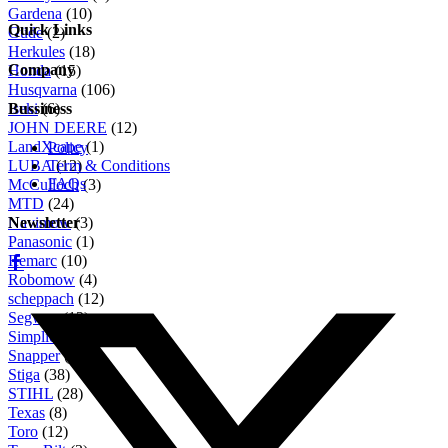
Gardena
(10)
Preis
Preis
Quick Links
Güde
(2)
Herkules
(18)
Company
Honda
(15)
Husqvarna
(106)
Iseki
(6)
Bussiness
JOHN DEERE
(12)
LandXcape
(1)
Policy
LUBA
(12)
Term & Conditions
FAQs
McCulloch
(3)
MTD
(24)
Navimow
(3)
Newsletter
Panasonic
(1)
Remarc
(10)
Robomow
(4)
scheppach
(12)
Segway
(12)
Simplicity
(5)
Snapper
(6)
Stiga
(38)
STIHL
(28)
Texas
(8)
Toro
(12)