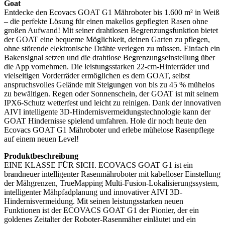
Goat
Entdecke den Ecovacs GOAT G1 Mähroboter bis 1.600 m² in Weiß
– die perfekte Lösung für einen makellos gepflegten Rasen ohne
großen Aufwand! Mit seiner drahtlosen Begrenzungsfunktion bietet
der GOAT eine bequeme Möglichkeit, deinen Garten zu pflegen,
ohne störende elektronische Drähte verlegen zu müssen. Einfach ein
Bakensignal setzen und die drahtlose Begrenzungseinstellung über
die App vornehmen. Die leistungsstarken 22-cm-Hinterräder und
vielseitigen Vorderräder ermöglichen es dem GOAT, selbst
anspruchsvolles Gelände mit Steigungen von bis zu 45 % mühelos
zu bewältigen. Regen oder Sonnenschein, der GOAT ist mit seinem
IPX6-Schutz wetterfest und leicht zu reinigen. Dank der innovativen
AIVI intelligente 3D-Hindernisvermeidungstechnologie kann der
GOAT Hindernisse spielend umfahren. Hole dir noch heute den
Ecovacs GOAT G1 Mähroboter und erlebe mühelose Rasenpflege
auf einem neuen Level!
Produktbeschreibung
EINE KLASSE FÜR SICH. ECOVACS GOAT G1 ist ein
brandneuer intelligenter Rasenmähroboter mit kabelloser Einstellung
der Mähgrenzen, TrueMapping Multi-Fusion-Lokalisierungssystem,
intelligenter Mähpfadplanung und innovativer AIVI 3D-
Hindernisvermeidung. Mit seinen leistungsstarken neuen
Funktionen ist der ECOVACS GOAT G1 der Pionier, der ein
goldenes Zeitalter der Roboter-Rasenmäher einläutet und ein