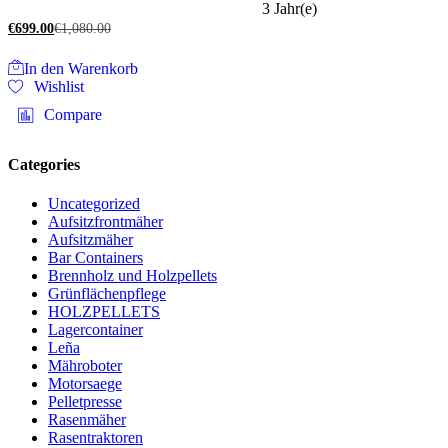
3 Jahr(e)
€
699.00
€
1,080.00
In den Warenkorb
Wishlist
Compare
Categories
Uncategorized
Aufsitzfrontmäher
Aufsitzmäher
Bar Containers
Brennholz und Holzpellets
Grünflächenpflege
HOLZPELLETS
Lagercontainer
Leña
Mähroboter
Motorsaege
Pelletpresse
Rasenmäher
Rasentraktoren