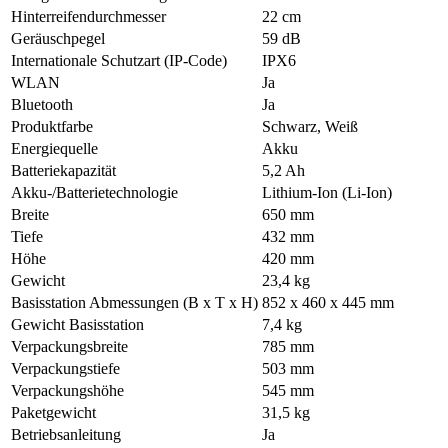
Hinterreifendurchmesser
22 cm
Geräuschpegel
59 dB
Internationale Schutzart (IP-Code)
IPX6
WLAN
Ja
Bluetooth
Ja
Produktfarbe
Schwarz, Weiß
Energiequelle
Akku
Batteriekapazität
5,2 Ah
Akku-/Batterietechnologie
Lithium-Ion (Li-Ion)
Breite
650 mm
Tiefe
432 mm
Höhe
420 mm
Gewicht
23,4 kg
Basisstation Abmessungen (B x T x H)
852 x 460 x 445 mm
Gewicht Basisstation
7,4 kg
Verpackungsbreite
785 mm
Verpackungstiefe
503 mm
Verpackungshöhe
545 mm
Paketgewicht
31,5 kg
Betriebsanleitung
Ja