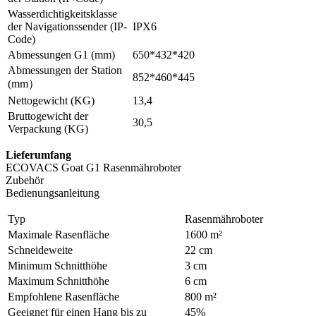
Wasserdichtigkeitsklasse
der Navigationssender (IP-
IPX6
Code)
Abmessungen G1 (mm)
650*432*420
Abmessungen der Station
852*460*445
(mm）
Nettogewicht (KG)
13,4
Bruttogewicht der
30,5
Verpackung (KG)
Lieferumfang
ECOVACS Goat G1 Rasenmähroboter
Zubehör
Bedienungsanleitung
Typ
Rasenmähroboter
Maximale Rasenfläche
1600 m²
Schneideweite
22 cm
Minimum Schnitthöhe
3 cm
Maximum Schnitthöhe
6 cm
Empfohlene Rasenfläche
800 m²
Geeignet für einen Hang bis zu
45%