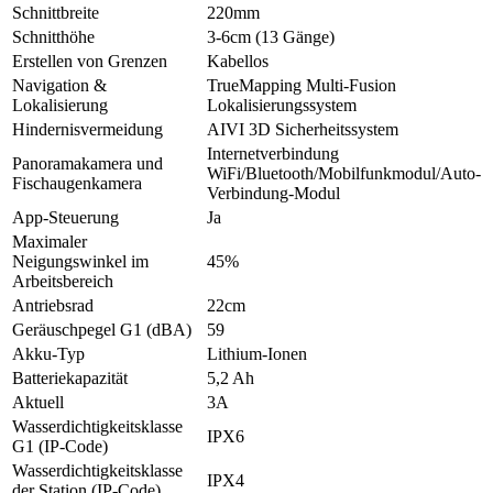
Schnittbreite
220mm
Schnitthöhe
3-6cm (13 Gänge)
Erstellen von Grenzen
Kabellos
Navigation &
TrueMapping Multi-Fusion
Lokalisierung
Lokalisierungssystem
Hindernisvermeidung
AIVI 3D Sicherheitssystem
Internetverbindung
Panoramakamera und
WiFi/Bluetooth/Mobilfunkmodul/Auto-
Fischaugenkamera
Verbindung-Modul
App-Steuerung
Ja
Maximaler
Neigungswinkel im
45%
Arbeitsbereich
Antriebsrad
22cm
Geräuschpegel G1 (dBA)
59
Akku-Typ
Lithium-Ionen
Batteriekapazität
5,2 Ah
Aktuell
3A
Wasserdichtigkeitsklasse
IPX6
G1 (IP-Code)
Wasserdichtigkeitsklasse
IPX4
der Station (IP-Code)