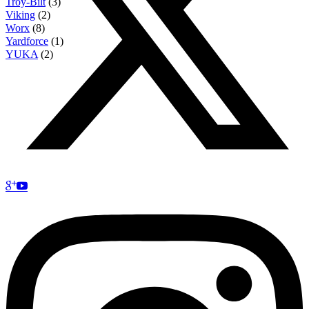
Troy-Bilt
(3)
Viking
(2)
Worx
(8)
Yardforce
(1)
YUKA
(2)